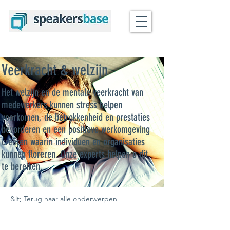
Veerkracht & welzijn
Het welzijn en de mentale veerkracht van
medewerkers kunnen stress helpen
voorkomen, de betrokkenheid en prestaties
bevorderen en een positieve werkomgeving
creëren waarin individuen en organisaties
kunnen floreren. Onze experts helpen u dit
te bereiken.
&lt; Terug naar alle onderwerpen