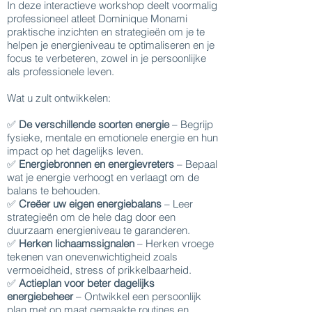
In deze interactieve workshop deelt voormalig
professioneel atleet Dominique Monami
praktische inzichten en strategieën om je te
helpen je energieniveau te optimaliseren en je
focus te verbeteren, zowel in je persoonlijke
als professionele leven.
Wat u zult ontwikkelen:
✅
De verschillende soorten energie
– Begrijp
fysieke, mentale en emotionele energie en hun
impact op het dagelijks leven.
✅
Energiebronnen en energievreters
– Bepaal
wat je energie verhoogt en verlaagt om de
balans te behouden.
✅
Creëer uw eigen energiebalans
– Leer
strategieën om de hele dag door een
duurzaam energieniveau te garanderen.
✅
Herken lichaamssignalen
– Herken vroege
tekenen van onevenwichtigheid zoals
vermoeidheid, stress of prikkelbaarheid.
✅
Actieplan voor beter dagelijks
energiebeheer
– Ontwikkel een persoonlijk
plan met op maat gemaakte routines en