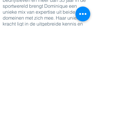
bedrijfsleven en meer dan 35 jaar in de
sportwereld brengt Dominique een
unieke mix van expertise uit beide
domeinen met zich mee. Haar unieke
kracht ligt in de uitgebreide kennis en
inzichten die ze door deze combinatie
heeft ontwikkeld.
Naast haar diepgaande expertise in
persoonlijke ontwikkeling heeft
Dominique talloze cursussen gevolgd en
certificeringen behaald om optimale
ondersteuning te bieden. Dit maakt haar
een ideale sparringpartner voor
uiteenlopende onderwerpen.
DIRECT NAAR
Sprekers
Thema's
Diensten