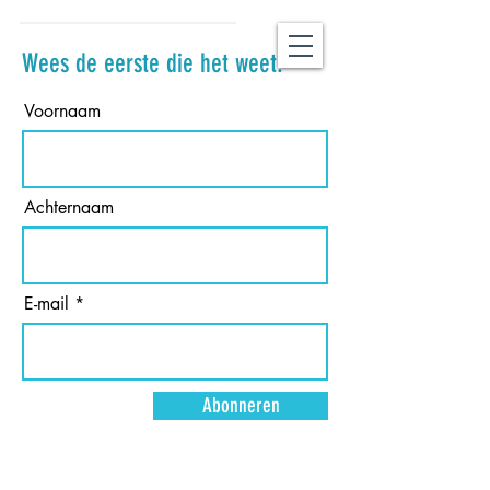
Wees de eerste die het weet!
Voornaam
Achternaam
E-mail
Abonneren