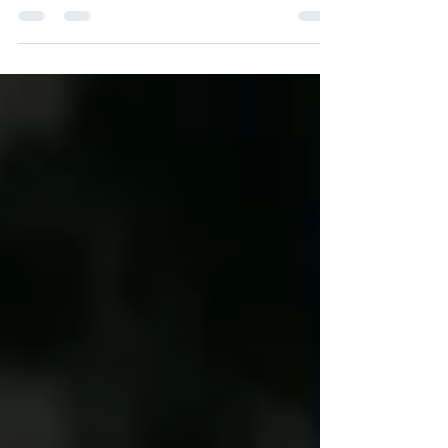
heldere besluitvorming leidt tot meer
vertrouwen en eigenaarschap.