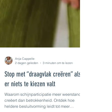
Anja Cappelle
2 dagen geleden
3 minuten om te lezen
Stop met “draagvlak creëren” als
er niets te kiezen valt
Waarom schijnparticipatie meer weerstand
creëert dan betrokkenheid. Ontdek hoe