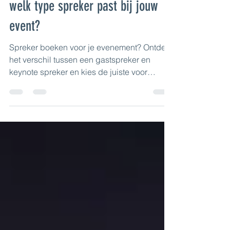
Anja Cappelle
8 mei
2 minuten om te lezen
Gastspreker vs keynote spreker:
welk type spreker past bij jouw
event?
Spreker boeken voor je evenement? Ontdek
het verschil tussen een gastspreker en
keynote spreker en kies de juiste voor
maximale impact.