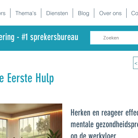
rs
Thema's
Diensten
Blog
Over ons
Co
dering - #1 sprekersbureau
<
e Eerste Hulp
Herken en reageer effec
mentale gezondheidsp
op de werkvloer