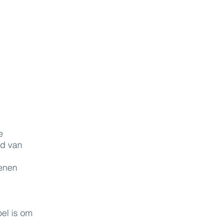
e
ed van
kenen
el is om