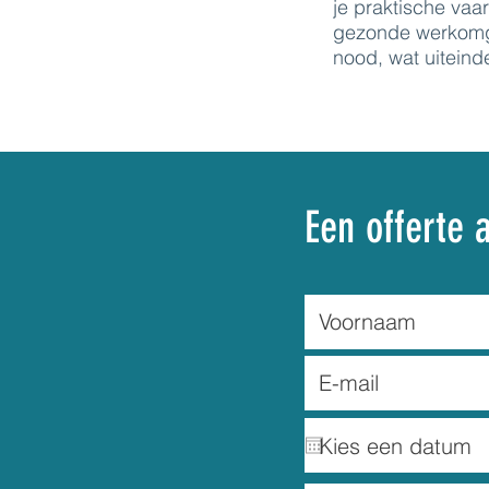
je praktische vaa
gezonde werkomge
nood, wat uiteinde
Een offerte 