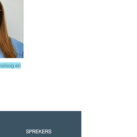
holoog en
SPREKERS
©2025 door Speakersbase