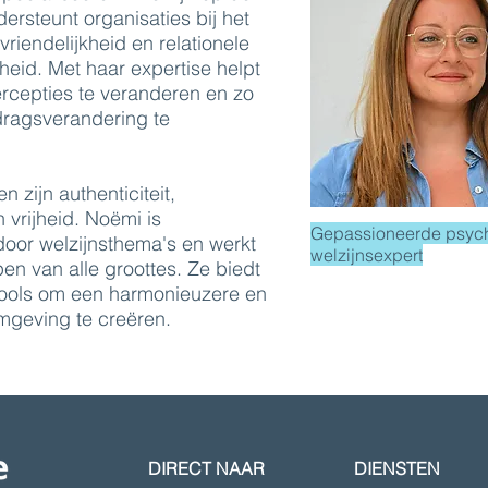
ersteunt organisaties bij het
riendelijkheid en relationele
heid. Met haar expertise helpt
rcepties te veranderen en zo
ragsverandering te
 zijn authenticiteit,
vrijheid. Noëmi is
Gepassioneerde psyc
oor welzijnsthema's en werkt
welzijnsexpert
n van alle groottes. Ze biedt
tools om een harmonieuzere en
mgeving te creëren.
DIRECT NAAR
DIENSTEN