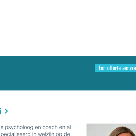
Een offerte aanvr
i
 is psycholoog en coach en al
specialiseerd in welzijn op de