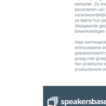
werkplek. Ze ond
bevorderen van v
verantwoordelijk
ze teams hun pe
diepgaande ged
bewerkstelligen.
Haar kernwaarden
enthousiasme en 
gepassioneerd d
graag met groepe
hen praktische 
productievere o