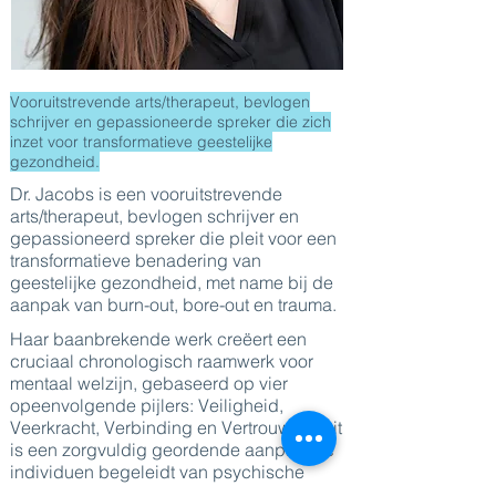
Vooruitstrevende arts/therapeut, bevlogen
schrijver en gepassioneerde spreker die zich
inzet voor transformatieve geestelijke
gezondheid.
Dr. Jacobs is een vooruitstrevende
arts/therapeut, bevlogen schrijver en
gepassioneerd spreker die pleit voor een
transformatieve benadering van
geestelijke gezondheid, met name bij de
aanpak van burn-out, bore-out en trauma.
Haar baanbrekende werk creëert een
cruciaal chronologisch raamwerk voor
mentaal welzijn, gebaseerd op vier
opeenvolgende pijlers: Veiligheid,
Veerkracht, Verbinding en Vertrouwen. Dit
is een zorgvuldig geordende aanpak die
individuen begeleidt van psychische
nood naar volledig herstel.