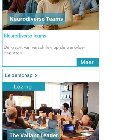
Neurodiverse teams
De kracht van verschillen op de werkvloer
benutten
Meer
Leiderschap
Lezing