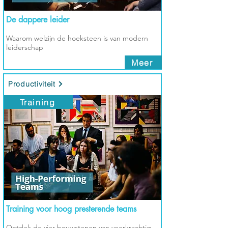
De dappere leider
Waarom welzijn de hoeksteen is van modern
leiderschap
Meer
Productiviteit
Training
Training voor hoog presterende teams
Ontdek de vier bouwstenen van veerkrachtig