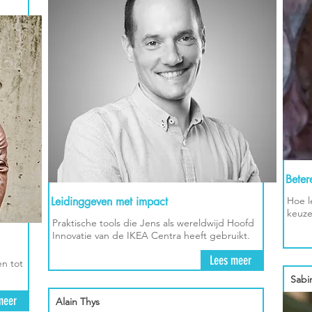
Beter
Leidinggeven met impact
Hoe l
keuze
Praktische tools die Jens als wereldwijd Hoofd
Innovatie van de IKEA Centra heeft gebruikt.
Lees meer
n tot
Sabi
meer
Alain Thys