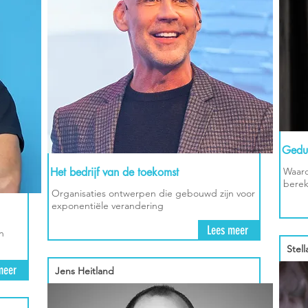
Gedur
Het bedrijf van de toekomst
Waaro
berek
Organisaties ontwerpen die gebouwd zijn voor
exponentiële verandering
Lees meer
n
Stell
meer
Jens Heitland