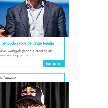
t behouden voor de lange termijn
ame werkgelegenheid creëren en
neelsverloop verminderen
Lees meer
ic Dumont