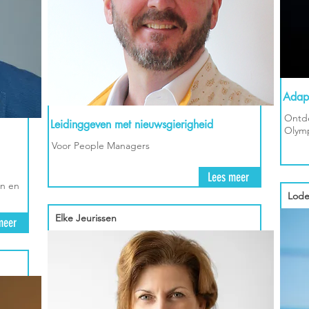
Adapt
Ontde
Leidinggeven met nieuwsgierigheid
Olymp
Voor People Managers
Lees meer
n en
Lode
Elke Jeurissen
meer