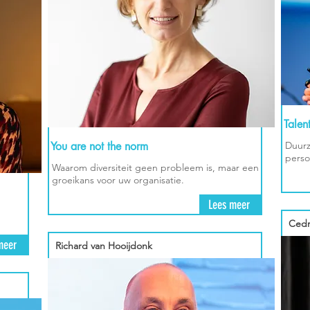
Talen
You are not the norm
Duurz
perso
Waarom diversiteit geen probleem is, maar een
groeikans voor uw organisatie.
Lees meer
Cedr
meer
Richard van Hooijdonk