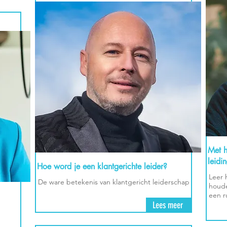
Met h
leidi
Hoe word je een klantgerichte leider?
Leer 
De ware betekenis van klantgericht leiderschap
houde
een r
Lees meer