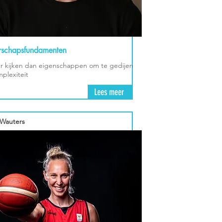
rschapsfundamenten
r kijken dan eigenschappen om te gedijen
mplexiteit
Lees meer
Wauters