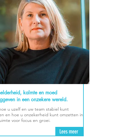
elderheid, kalmte en moed
nggeven in een onzekere wereld.
hoe u uzelf en uw team stabiel kunt
n en hoe u onzekerheid kunt omzetten in
uimte voor focus en groei.
Lees meer