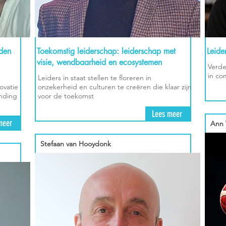
jden
Toekomstig leiderschap: leiderschap met
Leide
visie, wendbaarheid en ecosystemen
Verde
in co
Leiders in staat stellen te floreren in
ovatie
onzekerheid en culturen te creëren die klaar zijn
inding
voor de toekomst
Lees meer
meer
Ann 
Stefaan van Hooydonk