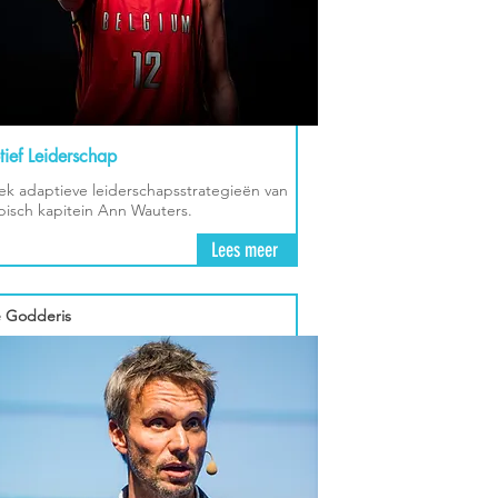
ief Leiderschap
k adaptieve leiderschapsstrategieën van
isch kapitein Ann Wauters.
Lees meer
 Godderis