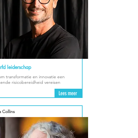
fd leiderschap
m transformatie en innovatie een
ende risicobereidheid vereisen
Lees meer
a Collins