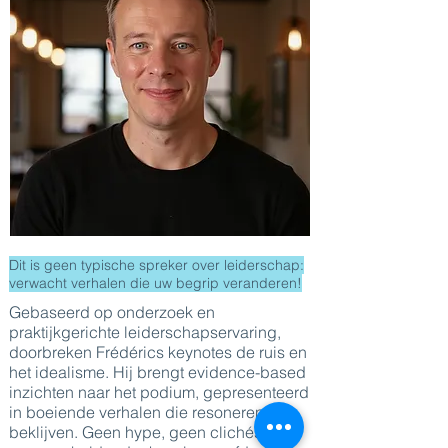
Dit is geen typische spreker over leiderschap:
verwacht verhalen die uw begrip veranderen!
Gebaseerd op onderzoek en
praktijkgerichte leiderschapservaring,
doorbreken Frédérics keynotes de ruis en
het idealisme. Hij brengt evidence-based
inzichten naar het podium, gepresenteerd
in boeiende verhalen die resoneren en
beklijven. Geen hype, geen clichés –