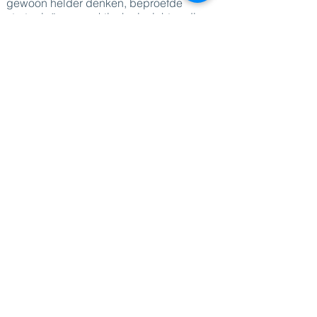
gewoon helder denken, beproefde
strategieën en praktische inzichten die
leiders kunnen toepassen in complexe
omgevingen.
Zijn aanpak combineert diepgaand
begrip met pragmatische uitvoering,
waardoor organisaties leiders kunnen
opleiden die niet alleen geïnspireerd zijn,
maar ook voorbereid.
DIRECT NAAR
Sprekers
Thema's
Diensten
Blog
Over Ons
Contact
FAQ