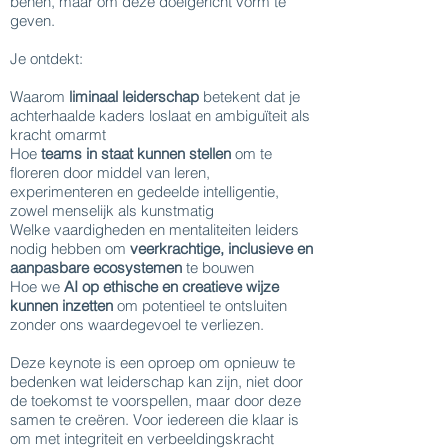
benen, maar om deze doelgericht vorm te
geven.
Je ontdekt:
Waarom
liminaal leiderschap
betekent dat je
achterhaalde kaders loslaat en ambiguïteit als
kracht omarmt
Hoe
teams in staat kunnen stellen
om te
floreren door middel van leren,
experimenteren en gedeelde intelligentie,
zowel menselijk als kunstmatig
Welke vaardigheden en mentaliteiten leiders
nodig hebben om
veerkrachtige, inclusieve en
aanpasbare ecosystemen
te bouwen
Hoe we
AI op ethische en creatieve wijze
kunnen inzetten
om potentieel te ontsluiten
zonder ons waardegevoel te verliezen.
Deze keynote is een oproep om opnieuw te
bedenken wat leiderschap kan zijn, niet door
de toekomst te voorspellen, maar door deze
samen te creëren. Voor iedereen die klaar is
om met integriteit en verbeeldingskracht