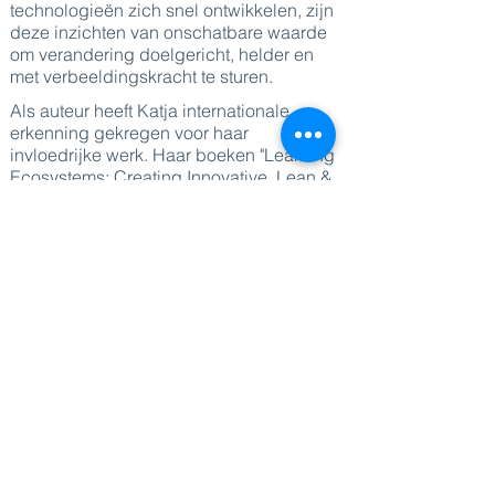
technologieën zich snel ontwikkelen, zijn
deze inzichten van onschatbare waarde
om verandering doelgericht, helder en
met verbeeldingskracht te sturen.
Als auteur heeft Katja internationale
erkenning gekregen voor haar
invloedrijke werk. Haar boeken "Learning
Ecosystems: Creating Innovative, Lean &
Tech-driven Learning Strategies" en "The
Learning Mindset: Combinering Human
Competencies with Technology to Thrive"
bevestigen haar status als thought leader
op het snijvlak van technologie,
zelfontwikkeling en leiderschap.
Katja is ook een toegewijd filantroop en
heeft sCooledu opgericht om digitale
geletterdheid onder kinderen te
bevorderen. Via haar workshops hebben
meer dan 15.000 kinderen inzicht
gekregen in de toekomst en de steeds
virtuelere wereld. Haar inzet voor