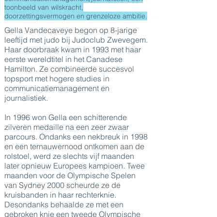
toonbeeld van wilskracht,
doorzettingsvermogen en grenzeloze ambitie.
Gella Vandecaveye begon op 8-jarige
leeftijd met judo bij Judoclub Zwevegem.
Haar doorbraak kwam in 1993 met haar
eerste wereldtitel in het Canadese
Hamilton. Ze combineerde succesvol
topsport met hogere studies in
communicatiemanagement en
journalistiek.
In 1996 won Gella een schitterende
zilveren medaille na een zeer zwaar
parcours. Ondanks een nekbreuk in 1998
en een ternauwernood ontkomen aan de
rolstoel, werd ze slechts vijf maanden
later opnieuw Europees kampioen. Twee
maanden voor de Olympische Spelen
van Sydney 2000 scheurde ze de
kruisbanden in haar rechterknie.
Desondanks behaalde ze met een
gebroken knie een tweede Olympische