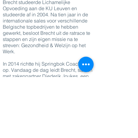
Brecht studeerde Lichamelijke
Opvoeding aan de KU Leuven en
studeerde af in 2004. Na tien jaar in de
internationale sales voor verschillende
Belgische topbedrijven te hebben
gewerkt, besloot Brecht uit de ratrace te
stappen en zijn eigen missie na te
streven: Gezondheid & Welzijn op het
Werk.
In 2014 richtte hij Springbok Coaching
op. Vandaag de dag leidt Brecht, samen
met zakenpartner Diederik Joukes, een
team van 10 welzijnsconsulenten en
gezondheidscoaches, aangevuld met
100 ad-hoccoaches. Met hun
langetermijnaanpak hebben ze een
significante impact gehad op meer dan
150 bedrijven om welzijn op het werk de
aandacht te geven die het verdient.
In 2020 schreef Brecht het boek
"Whealthy Workplaces", een praktische