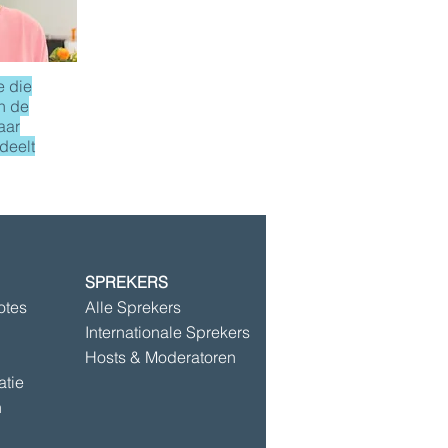
e die
n de
aar
 deelt
SPREKERS
©2025 door Speakersbase
otes
Alle Sprekers
Internationale Sprekers
Hosts & Moderatoren
atie
n