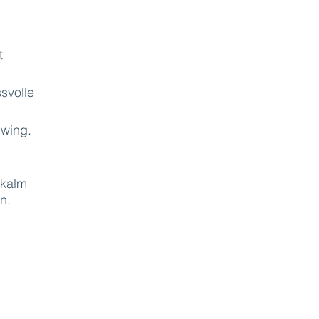
t
svolle
uwing.
 kalm
n.