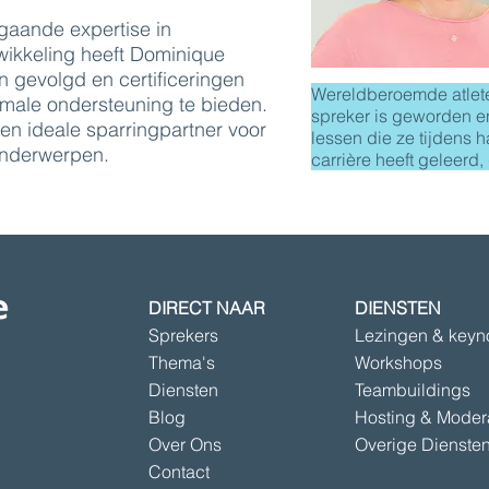
gaande expertise in
wikkeling heeft Dominique
n gevolgd en certificeringen
Wereldberoemde atlet
male ondersteuning te bieden.
spreker is geworden e
en ideale sparringpartner voor
lessen die ze tijdens h
onderwerpen.
carrière heeft geleerd,
DIRECT NAAR
DIENSTEN
Sprekers
Lezingen & keyn
Thema's
Workshops
Diensten
Teambuildings
Blog
Hosting & Moder
Over Ons
Overige Dienste
Contact