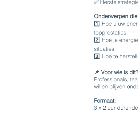
✅ Herstelstrateg
Onderwerpen die
1️⃣ Hoe u uw ener
topprestaties.
2️⃣ Hoe je energi
situaties.
3️⃣ Hoe te herste
📌 Voor wie is dit
Professionals, tea
willen blijven ond
Formaat:
3 x 2 uur durende