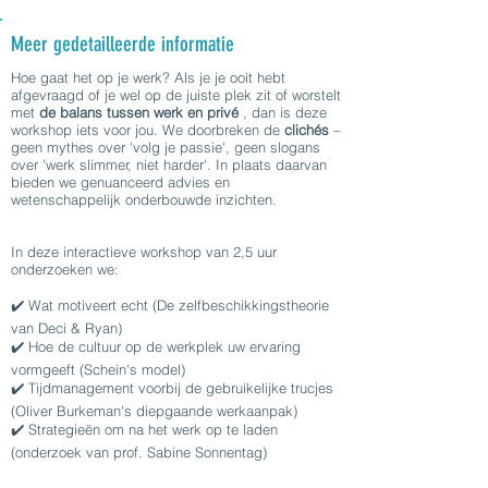
Meer gedetailleerde informatie
Hoe gaat het op je werk? Als je je ooit hebt
afgevraagd of je wel op de juiste plek zit of worstelt
met
de balans tussen werk en privé
, dan is deze
workshop iets voor jou. We doorbreken de
clichés
–
geen mythes over 'volg je passie', geen slogans
over 'werk slimmer, niet harder'. In plaats daarvan
bieden we genuanceerd advies en
wetenschappelijk onderbouwde inzichten.
In deze interactieve workshop van 2,5 uur
onderzoeken we:
✔️ Wat motiveert echt (De zelfbeschikkingstheorie
van Deci & Ryan)
✔️ Hoe de cultuur op de werkplek uw ervaring
vormgeeft (Schein's model)
✔️ Tijdmanagement voorbij de gebruikelijke trucjes
(Oliver Burkeman's diepgaande werkaanpak)
✔️ Strategieën om na het werk op te laden
(onderzoek van prof. Sabine Sonnentag)