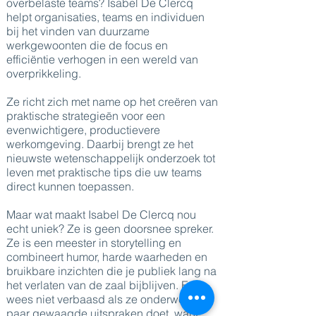
overbelaste teams? Isabel De Clercq
helpt organisaties, teams en individuen
bij het vinden van duurzame
werkgewoonten die de focus en
efficiëntie verhogen in een wereld van
overprikkeling.
Ze richt zich met name op het creëren van
praktische strategieën voor een
evenwichtigere, productievere
werkomgeving. Daarbij brengt ze het
nieuwste wetenschappelijk onderzoek tot
leven met praktische tips die uw teams
direct kunnen toepassen.
Maar wat maakt Isabel De Clercq nou
echt uniek? Ze is geen doorsnee spreker.
Ze is een meester in storytelling en
combineert humor, harde waarheden en
bruikbare inzichten die je publiek lang na
het verlaten van de zaal bijblijven. En
wees niet verbaasd als ze onderweg een
paar gewaagde uitspraken doet, want