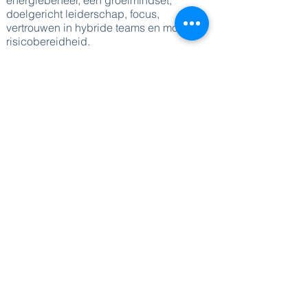
energiebeheer, een groeimindset,
doelgericht leiderschap, focus,
vertrouwen in hybride teams en moedige
risicobereidheid.
Als succesvol auteur heeft Cedric Dare to
Jump geschreven en in 2025 bracht hij
zijn nieuwste boek Defy Gravity uit, een
boeiende gids om mentale grenzen te
doorbreken, ongemak te omarmen en
verantwoordelijkheid, vrijheid en groei te
bevorderen.
Cedric verdeelt zijn tijd tussen het leiden
van extreme expedities, spreken in het
openbaar, adviseren en schrijven –
waarbij hij zijn boodschap overbrengt in
het Engels, Frans, Nederlands, Duits en
Spaans. Zijn missie: individuen en
organisaties helpen hun grenzen te
verleggen – zowel intern als extern – door
elke dag volledig aanwezig, doelgericht
en veerkrachtig te leven.