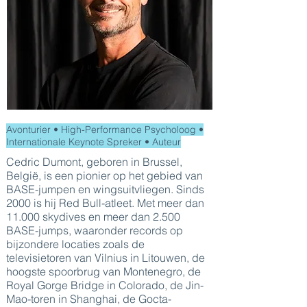
Avonturier • High-Performance Psycholoog •
Internationale Keynote Spreker • Auteur
Cedric Dumont, geboren in Brussel,
België, is een pionier op het gebied van
BASE-jumpen en wingsuitvliegen. Sinds
2000 is hij Red Bull-atleet. Met meer dan
11.000 skydives en meer dan 2.500
BASE-jumps, waaronder records op
bijzondere locaties zoals de
televisietoren van Vilnius in Litouwen, de
hoogste spoorbrug van Montenegro, de
Royal Gorge Bridge in Colorado, de Jin-
Mao-toren in Shanghai, de Gocta-