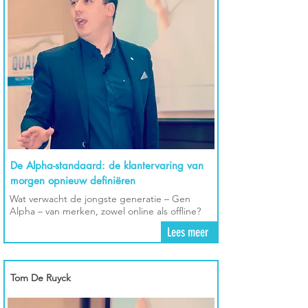
De Alpha-standaard: de klantervaring van
morgen opnieuw definiëren
Wat verwacht de jongste generatie – Gen
Alpha – van merken, zowel online als offline?
Lees meer
Tom De Ruyck