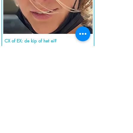
CX of EX: de kip of het ei?
Een hoge betrokkenheid van werknemers (EX)
leidt tot een hoge klanttevredenheid (CX)
Lees meer
Joeri Van den Bergh