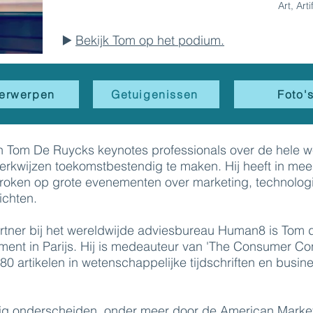
Art, Arti
▶️
Bekijk Tom op het podium.
erwerpen
Getuigenissen
Foto'
n Tom De Ruycks keynotes professionals over de hele w
erkwijzen toekomstbestendig te maken. Hij heeft in mee
roken op grote evenementen over marketing, technologi
ichten.
artner bij het wereldwijde adviesbureau Human8 is Tom 
nt in Parijs. Hij is medeauteur van 'The Consumer Co
0 artikelen in wetenschappelijke tijdschriften en busin
dig onderscheiden, onder meer door de American Marke