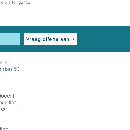
ficial Intelligence
s
Vraag offerte aan
ereld
r dan 50
e,
docent
nsulting
ess
ting