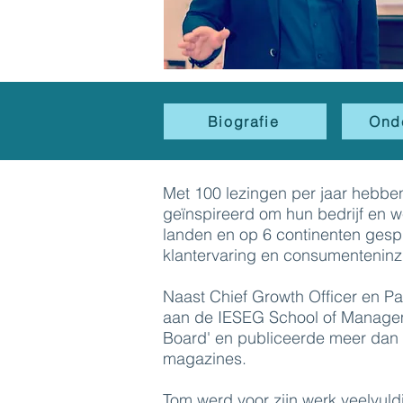
Biografie
Ond
Met 100 lezingen per jaar hebbe
geïnspireerd om hun bedrijf en w
landen en op 6 continenten gesp
klantervaring en consumenteninz
Naast Chief Growth Officer en P
aan de IESEG School of Manageme
Board' en publiceerde meer dan 8
magazines.
Tom werd voor zijn werk veelvul