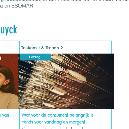
sia en ESOMAR.
uyck
Toekomst & Trends
Lezing
g van
Wat voor de consument belangrijk is:
trends voor vandaag en morgen!