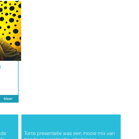
t
Meer
 de
Toms presentatie was een mooie mix van