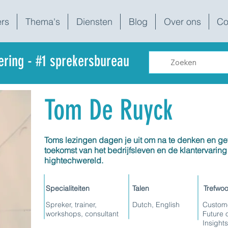
rs
Thema's
Diensten
Blog
Over ons
Co
dering - #1 sprekersbureau
Tom De Ruyck
Toms lezingen dagen je uit om na te denken en ge
toekomst van het bedrijfsleven en de klantervarin
hightechwereld.
Specialiteiten
Talen
Trefwo
Spreker, trainer,
Dutch, English
Custome
workshops, consultant
Future 
Insights