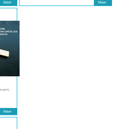
Meer
Meer
evant,
Meer