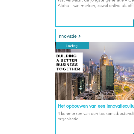
Wat verwacht de jongste generatie – G
Alpha – van merken, zowel online als offl
Innovatie
Lezing
Het opbouwen van een innovatiecultu
4 kenmerken van een toekomstbestend
organisatie