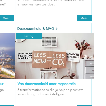
en
12 consumententrends die benadrukken wat
ine?
er voor mensen toe doet
Meer
Meer
Duurzaamheid & MVO
Lezing
ur
Van duurzaamheid naar regeneratie
ige
8 transformatiecodes die je helpen positieve
verandering te bewerkstelligen