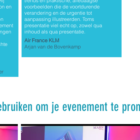
ij
trends en praktische, alledaagse
on en
voorbeelden die de voortdurende
verandering en de urgentie tot
en
aanpassing illustreerden. Toms
nement
presentatie viel echt op, zowel qua
angen
inhoud als qua presentatie.
Air France KLM
chte
Arjan van de Bovenkamp
er
gebruiken om je evenement te pro