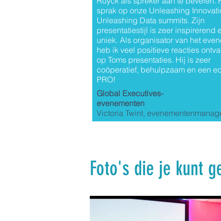
Ruyck als spreker aan te bevelen. H
sprak op onze Unleashing Innovati
Unleashing Data summits. Zijn
presentatiestijl is zeer inspirerend 
uniek. Als organisator van het eve
heb ik veel positieve reacties ontv
op Toms presentaties. Hij is zeer
coöperatief, behulpzaam en een e
PRO!
Global Executives-
evenementen
Victoria Twint, evenementenmanag
Foto's die je kunt 