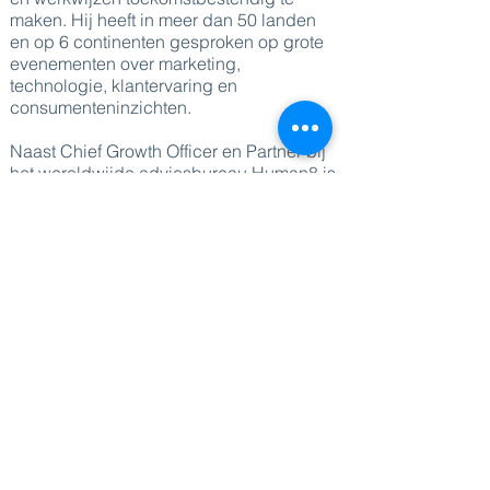
maken. Hij heeft in meer dan 50 landen
en op 6 continenten gesproken op grote
evenementen over marketing,
technologie, klantervaring en
consumenteninzichten.
Naast Chief Growth Officer en Partner bij
het wereldwijde adviesbureau Human8 is
Tom docent aan de IESEG School of
Management in Parijs. Hij is medeauteur
van 'The Consumer Consulting Board' en
publiceerde meer dan 80 artikelen in
wetenschappelijke tijdschriften en
business magazines.
Tom werd voor zijn werk veelvuldig
onderscheiden, onder meer door de
American Marketing Association, de CMO
Council Asia en ESOMAR.