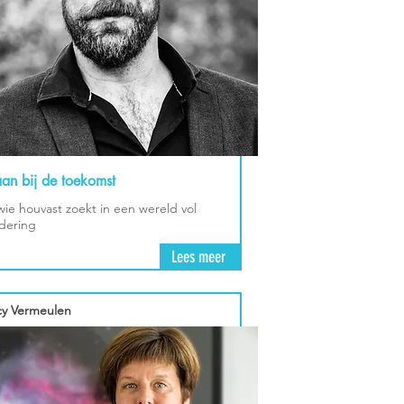
taan bij de toekomst
wie houvast zoekt in een wereld vol
dering
Lees meer
y Vermeulen