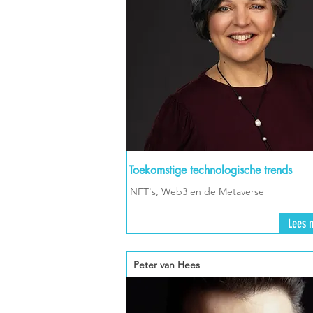
Toekomstige technologische trends
NFT's, Web3 en de Metaverse
Lees 
Peter van Hees