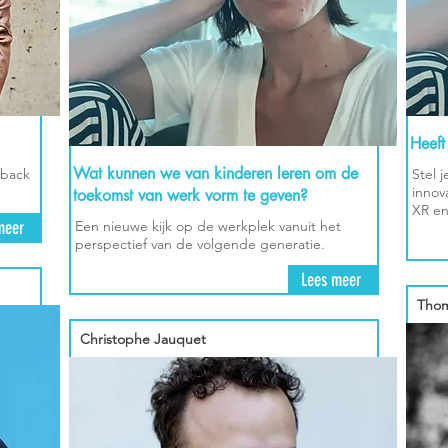
Heeft
Wat kunnen we van kinderen leren om de
eback
Stel 
innov
toekomst van werk vorm te geven?
XR en
meer
Een nieuwe kijk op de werkplek vanuit het
perspectief van de volgende generatie.
Lees meer
Thom
Christophe Jauquet