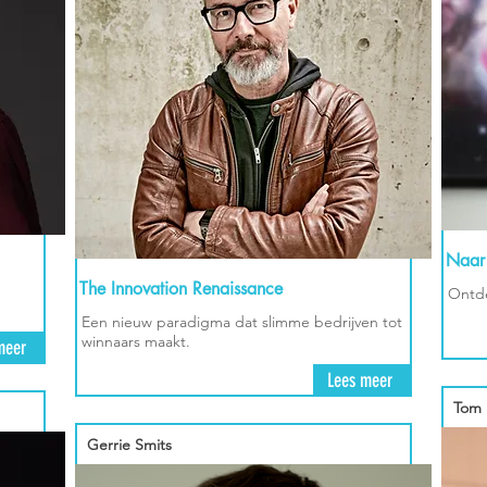
Naar 
The Innovation Renaissance
Ontde
Een nieuw paradigma dat slimme bedrijven tot
winnaars maakt.
meer
Lees meer
Tom 
Gerrie Smits