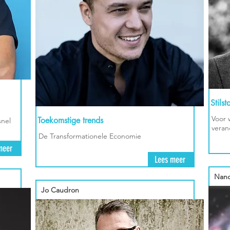
Stils
Voor 
Toekomstige trends
nel
veran
De Transformationele Economie
meer
Lees meer
Nanc
Jo Caudron