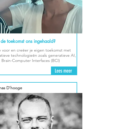
 de toekomst ons ingehaald?
je voor en creëer je eigen toekomst met
atieve technologieën zoals generatieve AI,
 Brain-Computer Interfaces (BCI)
Lees meer
as D'hooge