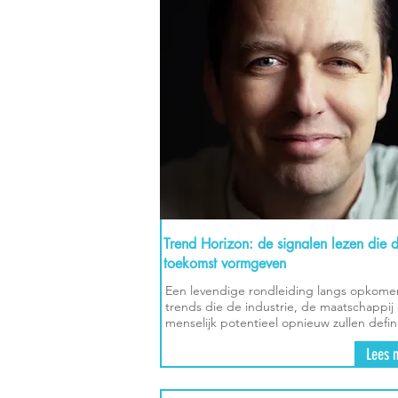
Trend Horizon: de signalen lezen die 
toekomst vormgeven
Een levendige rondleiding langs opkom
trends die de industrie, de maatschappij
menselijk potentieel opnieuw zullen defin
Lees 