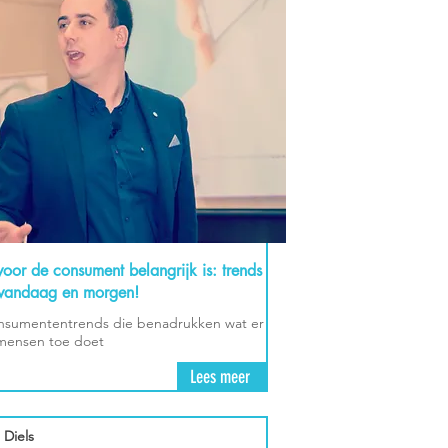
oor de consument belangrijk is: trends
 vandaag en morgen!
nsumententrends die benadrukken wat er
mensen toe doet
Lees meer
 Diels