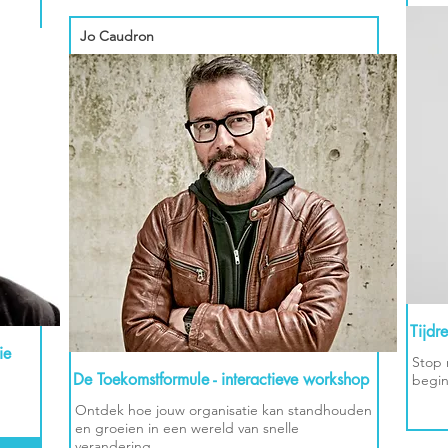
Jo Caudron
Tijdr
ie
Stop 
De Toekomstformule - interactieve workshop
begin
Ontdek hoe jouw organisatie kan standhouden
en groeien in een wereld van snelle
verandering.