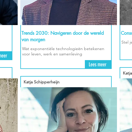
Trends 2030: Navigeren door de wereld
Cons
van morgen
Stel 
Wat exponentiële technologieën betekenen
voor leven, werk en samenleving
meer
Lees meer
Katj
Katja Schipperheijn