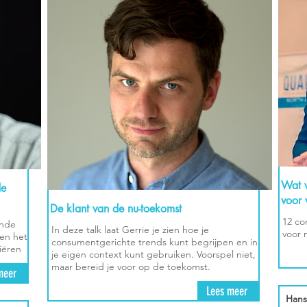
Wat v
de
voor
De klant van de nu-toekomst
12 co
ende
In deze talk laat Gerrie je zien hoe je
voor 
 en het
consumentgerichte trends kunt begrijpen en in
iëren
je eigen context kunt gebruiken. Voorspel niet,
maar bereid je voor op de toekomst.
meer
Lees meer
Hans