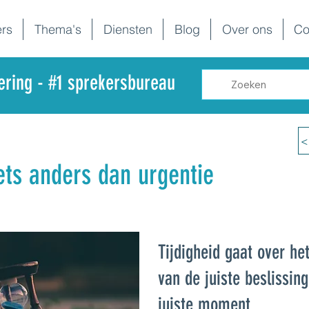
rs
Thema's
Diensten
Blog
Over ons
Co
dering - #1 sprekersbureau
<
iets anders dan urgentie
Tijdigheid gaat over h
van de juiste beslissin
juiste moment