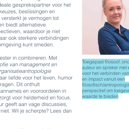
deale gesprekspartner voor het
keuzes, beslissingen en
 versterkt je vermogen tot
en biedt alternatieve
ectieven, waardoor je niet
aar ook sterkere verbindingen
e omgeving kunt smeden.
ester in combineren. Met
Toegepast filosoof, on
osofie van management en
auteur en spreker met
rganisatieantropologie
voor het verbinden van
ar liefde voor het leven, humor
en impact vanuit een
ragen. Dit onthult
filosofisch/antropologi
aannames en vooroordelen in
perspectief om toege
waarde te bieden
zorgt voor helderheid en focus.
ur geeft aan vage discussies,
niet. Wil je scherpte? Lees dan