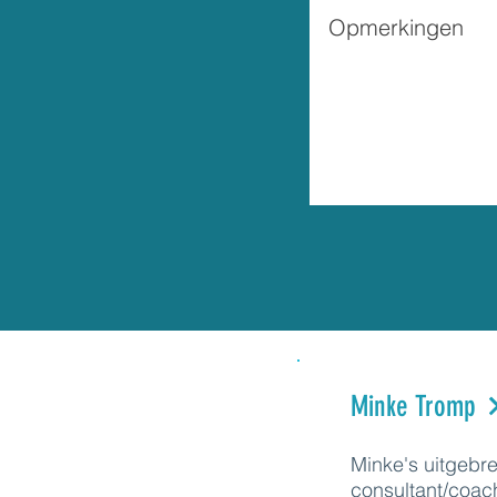
Minke Tromp
Minke's uitgebr
consultant/coac