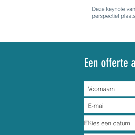
Deze keynote van 
perspectief plaats
Een offerte 