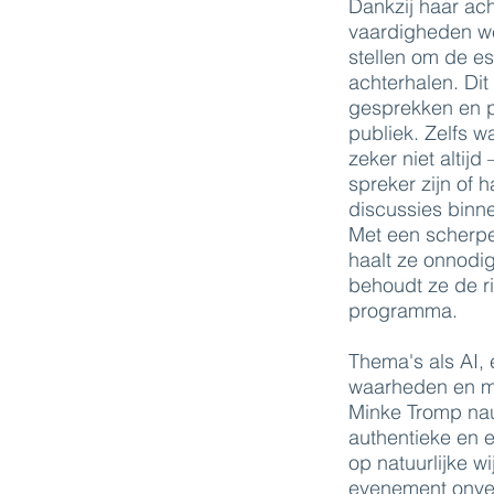
Dankzij haar ach
vaardigheden we
stellen om de es
achterhalen. Dit 
gesprekken en p
publiek. Zelfs wa
zeker niet altijd
spreker zijn of h
discussies binne
Met een scherp
haalt ze onnodig
behoudt ze de ri
programma.
Thema's als AI, 
waarheden en m
Minke Tromp nau
authentieke en 
op natuurlijke w
evenement onver