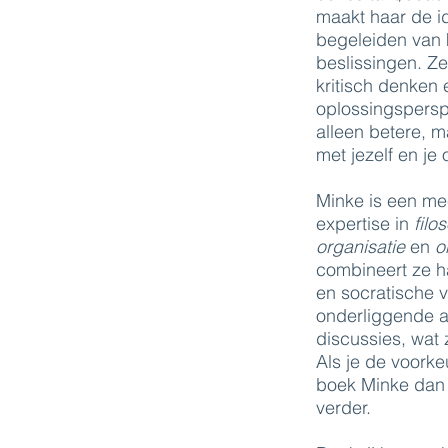
maakt haar de i
begeleiden van 
beslissingen. Ze
kritisch denken 
oplossingspersp
alleen betere, m
met jezelf en j
Minke is een me
expertise in
fil
organisatie
en
o
combineert ze ha
en socratische v
onderliggende 
discussies, wat 
Als je de voorke
boek Minke dan 
verder.