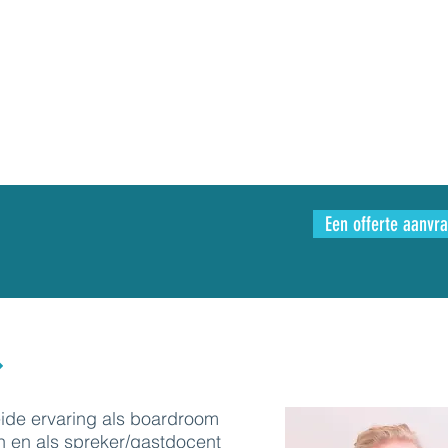
Een offerte aanvr
eide ervaring als boardroom
h en als spreker/gastdocent