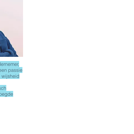
dernemer,
 een passie
 wijsheid
sch
voegde