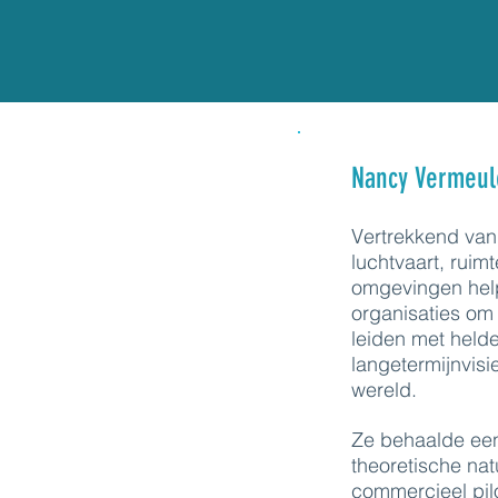
Nancy Vermeul
Vertrekkend vanu
luchtvaart, ruim
omgevingen help
organisaties om 
leiden met held
langetermijnvis
wereld.
Ze behaalde een
theoretische na
commercieel pil