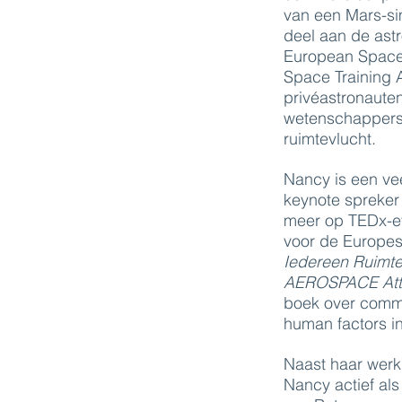
van een Mars-si
deel aan de ast
European Space 
Space Training
privéastronauten
wetenschappers 
ruimtevlucht.
Nancy is een ve
keynote spreker
meer op TEDx-eve
voor de Europes
Iedereen Ruimt
AEROSPACE Att
boek over commu
human factors i
Naast haar werk 
Nancy actief als