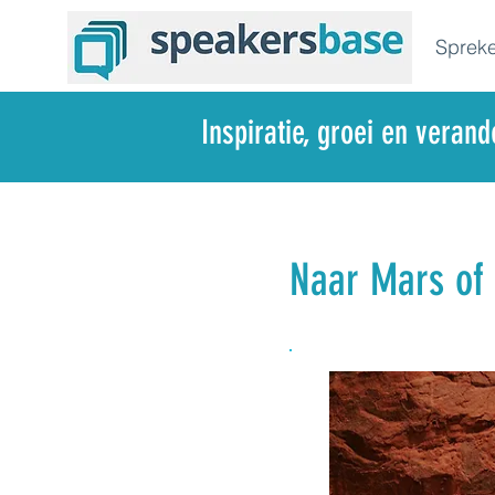
Spreke
Inspiratie, groei en veran
Naar Mars of 