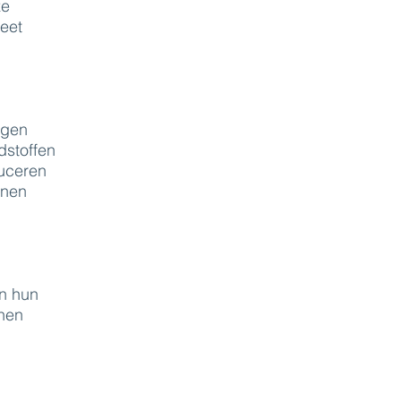
ze
eet
ngen
dstoffen
uceren
nnen
en hun
nnen