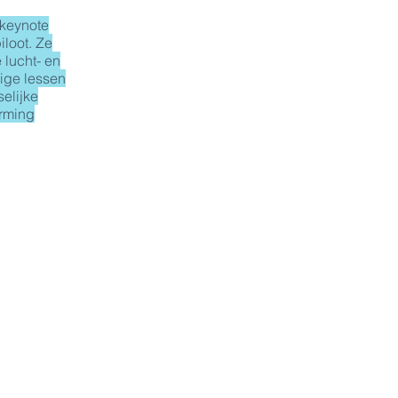
 keynote
iloot. Ze
e lucht- en
tige lessen
elijke
orming