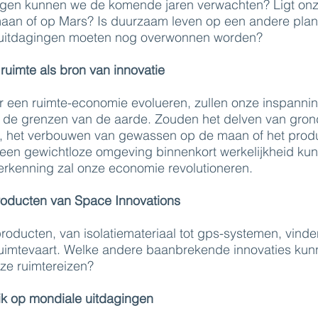
ngen kunnen we de komende jaren verwachten? Ligt on
aan of op Mars? Is duurzaam leven op een andere plan
 uitdagingen moeten nog overwonnen worden?
e ruimte als bron van innovatie
 een ruimte-economie evolueren, zullen onze inspanni
n de grenzen van de aarde. Zouden het delven van gron
n, het verbouwen van gewassen op de maan of het prod
 een gewichtloze omgeving binnenkort werkelijkheid ku
rkenning zal onze economie revolutioneren.
oducten van Space Innovations
roducten, van isolatiemateriaal tot gps-systemen, vind
ruimtevaart. Welke andere baanbrekende innovaties ku
ze ruimtereizen?
blik op mondiale uitdagingen