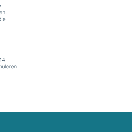
e
en.
die
14
muleren