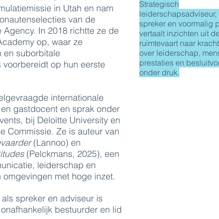
Strategisch
mulatiemissie in Utah en nam
leiderschapsadviseur,
ronautenselecties van de
spreker en voormalig p
Agency. In 2018 richtte ze de
vertaalt inzichten uit d
 Academy op, waar ze
ruimtevaart naar krach
 en suborbitale
over leiderschap, mens
prestaties en besluitv
voorbereidt op hun eerste
onder druk.
elgevraagde internationale
 en gastdocent en sprak onder
nts, bij Deloitte University en
e Commissie. Ze is auteur van
evaarder
(Lannoo) en
itudes
(Pelckmans, 2025), een
nicatie, leiderschap en
n omgevingen met hoge inzet.
als spreker en adviseur is
 onafhankelijk bestuurder en lid