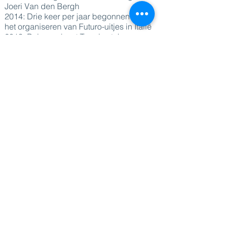
Joeri Van den Bergh
2014: Drie keer per jaar begonnen met
het organiseren van Futuro-uitjes in Italië
2013: Bekroond met Trendwatcher van
het Jaar
2010: Werd bestuurslid van de muziek-
en kunstgemeenschap Subbacultcha
2008: Erkend als "Jeugdtrendspecialist
van het Jaar" door het Nederlandse
trendwatchingplatform Second Sight
2007: Toegetreden tot Trendwolves
2002 - 2007
: Onderzoek gedaan naar
jeugdsubculturen bij Ladda
DIRECT NAAR
Sprekers
Thema's
Diensten
Blog