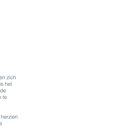
en zich
s het
 de
 te
 herzien
e