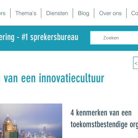
rs
Thema's
Diensten
Blog
Over ons
Co
dering - #1 sprekersbureau
<
van een innovatiecultuur
4 kenmerken van een
toekomstbestendige org