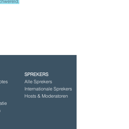
chwereld.
SPREKERS
©2025 door Speakersbase
otes
Alle Sprekers
Internationale Sprekers
Hosts & Moderatoren
atie
n