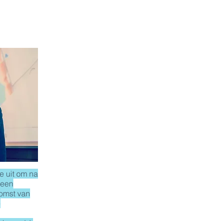
e uit om na
 een
komst van
e