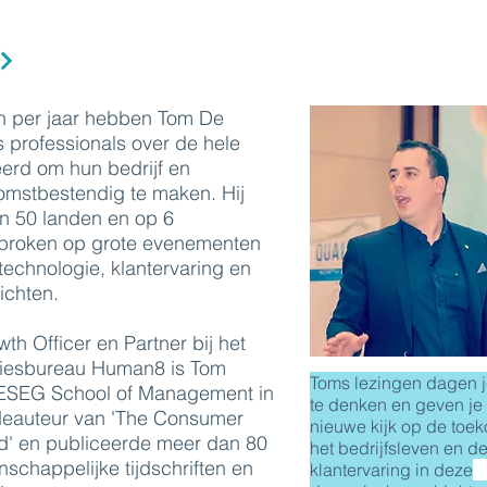
n per jaar hebben Tom De
 professionals over de hele
eerd om hun bedrijf en
omstbestendig te maken. Hij
an 50 landen en op 6
sproken op grote evenementen
technologie, klantervaring en
ichten.
th Officer en Partner bij het
viesbureau Human8 is Tom
Toms lezingen dagen j
IESEG School of Management in
te denken en geven je
medeauteur van 'The Consumer
nieuwe kijk op de toe
d' en publiceerde meer dan 80
het bedrijfsleven en d
enschappelijke tijdschriften en
klantervaring in deze