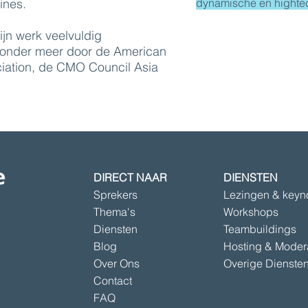
ines.
dynamische en highte
jn werk veelvuldig
 onder meer door de American
iation, de CMO Council Asia
DIRECT NAAR
DIENSTEN
Sprekers
Lezingen & keyn
Thema's
Workshops
Diensten
Teambuildings
Blog
Hosting & Moder
Over Ons
Overige Dienste
Contact
FAQ