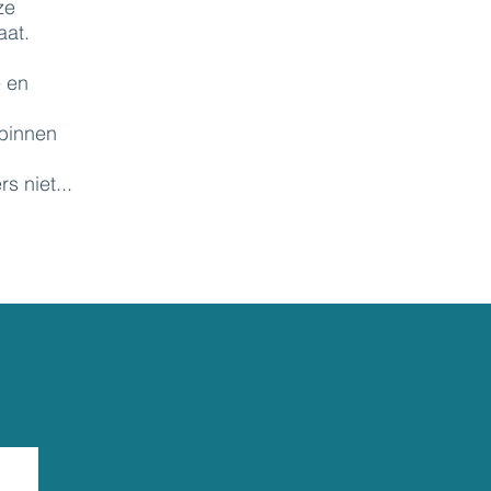
ze
aat.
e en
 binnen
s niet...