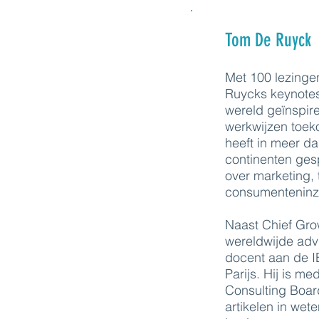
Tom De Ruyck
Met 100 lezinge
Ruycks keynotes
wereld geïnspir
werkwijzen toek
heeft in meer d
continenten ge
over marketing, 
consumenteninz
Naast Chief Grow
wereldwijde ad
docent aan de 
Parijs. Hij is 
Consulting Boar
artikelen in wet