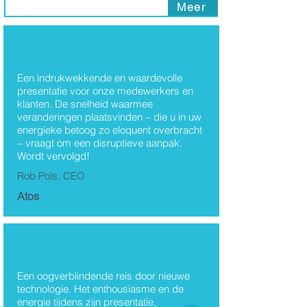
Meer
Thema's
Een indrukwekkende en waardevolle
presentatie voor onze medewerkers en
Richard van Hooijdonk
klanten. De snelheid waarmee
veranderingen plaatsvinden – die u in uw
energieke betoog zo eloquent overbracht
– vraagt om een disruptieve aanpak.
Wordt vervolgd!
Rob Pols, CEO
Atos
Een oogverblindende reis door nieuwe
technologie. Het enthousiasme en de
energie tijdens zijn presentatie,