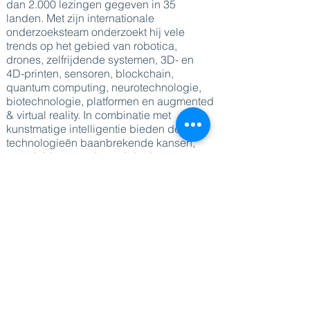
dan 2.000 lezingen gegeven in 35
landen. Met zijn internationale
onderzoeksteam onderzoekt hij vele
trends op het gebied van robotica,
drones, zelfrijdende systemen, 3D- en
4D-printen, sensoren, blockchain,
quantum computing, neurotechnologie,
biotechnologie, platformen en augmented
& virtual reality. In combinatie met
kunstmatige intelligentie bieden deze
technologieën baanbrekende kansen,
maar leiden ze ook tot uitdagingen en
bedreigingen voor mensen, organisaties
en overheden.
Richard wordt gedreven door de wens
om innovatie en verbeeldingskracht te
injecteren in de denkwijze van mensen
en organisaties die de wereld van
morgen vormgeven. Met de juiste
toekomstgerichte mindset gelooft hij dat
we betere veranderingen kunnen
bewerkstelligen die onze gezondheid,