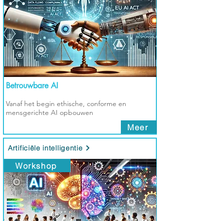
Betrouwbare AI
Vanaf het begin ethische, conforme en
mensgerichte AI opbouwen
Meer
Artificiële intelligentie
Workshop