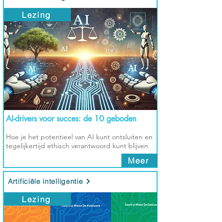
Lezing
AI-drivers voor succes: de 10 geboden
Hoe je het potentieel van AI kunt ontsluiten en
tegelijkertijd ethisch verantwoord kunt blijven
Meer
Artificiële intelligentie
Lezing