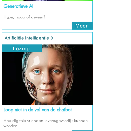
Generatieve AI
Hype, hoop of gevaar?
Meer
Artificiële intelligentie
Lezing
Loop niet in de val van de chatbot
Hoe digitale vrienden levensgevaarlijk kunnen
worden