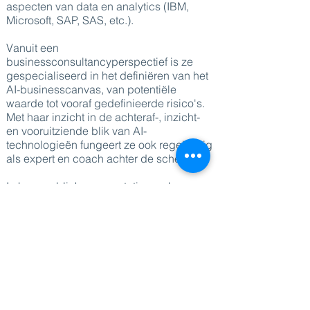
aspecten van data en analytics (IBM,
Microsoft, SAP, SAS, etc.).
Vanuit een
businessconsultancyperspectief is ze
gespecialiseerd in het definiëren van het
AI-businesscanvas, van potentiële
waarde tot vooraf gedefinieerde risico's.
Met haar inzicht in de achteraf-, inzicht-
en vooruitziende blik van AI-
technologieën fungeert ze ook regelmatig
als expert en coach achter de schermen.
In haar publieke presentaties en haar
recente boek richt Mieke zich op het
demystificeren van de hype rondom AI.
In 2020 werd Mieke door staatssecretaris
voor Digitalisering Mathieu Michel
benoemd tot "Digital Mind". In 2024 werd
Mieke in België benoemd tot "IT Persoon
van 2024".