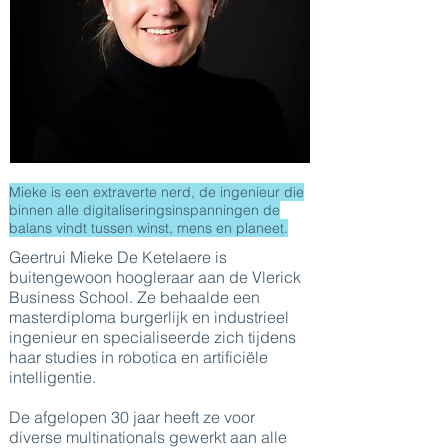
Mieke is een extraverte nerd, de ingenieur die
binnen alle digitaliseringsinspanningen de
balans vindt tussen winst, mens en planeet.
Geertrui Mieke De Ketelaere is
buitengewoon hoogleraar aan de Vlerick
Business School. Ze behaalde een
masterdiploma burgerlijk en industrieel
ingenieur en specialiseerde zich tijdens
haar studies in robotica en artificiële
intelligentie.
De afgelopen 30 jaar heeft ze voor
diverse multinationals gewerkt aan alle