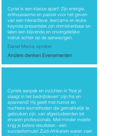
Thema's
Cyriel is een klasse apart! Zijn energie,
enthousiasme en passie voor het geven
Cyriel Kortleven
van een interactieve, leerzame en leuke
keynote presentatie zijn onmiskenbaar en
laten een blijvende en onvergetelijke
indruk achter op de aanwezigen.
Daniel Merza, spreker
Anders denken Evenementen
Cyriels aanpak en inzichten in "hoe je
slaagt in het bedrijfsleven" zijn fris en
spannend! Hij geeft met humor en
nuchtere lesmethoden die gemakkelijk te
gebruiken zijn, van afgestudeerden tot
ervaren professionals. Met minder moeite
krijg je betere resultaten - een
succesformule! Zuid-Afrikanen waren zeer