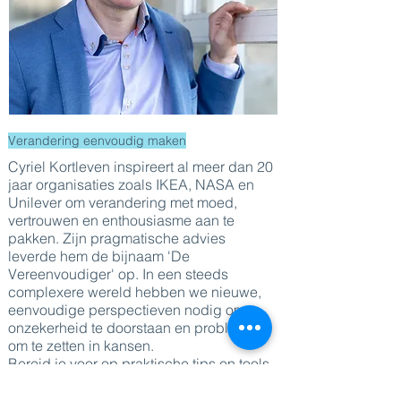
Verandering eenvoudig maken
Cyriel Kortleven inspireert al meer dan 20
jaar organisaties zoals IKEA, NASA en
Unilever om verandering met moed,
vertrouwen en enthousiasme aan te
pakken. Zijn pragmatische advies
leverde hem de bijnaam 'De
Vereenvoudiger' op. In een steeds
complexere wereld hebben we nieuwe,
eenvoudige perspectieven nodig om
onzekerheid te doorstaan en problemen
om te zetten in kansen.
Bereid je voor op praktische tips en tools
die jou als leider helpen
gedragsverandering te stimuleren. Je