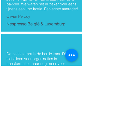
pakken. We waren het er zeker over eens
tijdens een kop koffie. Een echte aanrader!
Olivier Perquy
Nespresso België & Luxemburg
De zachte kant is de harde kant. Dit geldt
niet alleen voor organisaties in
transformatie, maar nog meer voor
onszelf. We weten allemaal dat we het
anders moeten aanpakken, maar hoe? En
juist op die vraag geeft Lieven helder
antwoord. Wetenschappelijk onderbouwd,
met een helder model, praktische tips en
zelfs een simpele KPI, zodat zelfs de
meest analytische leider onder ons geen
keus heeft. Lieven laat zien dat
verandering bij jezelf begint en dat het
verminderen en beheersen van stress