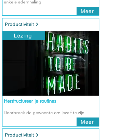
enkele ademhaling
Meer
Productiviteit
Lezing
Herstructureer je routines
Doorbreek de gewoonte om jezelf te zijn
Meer
Productiviteit