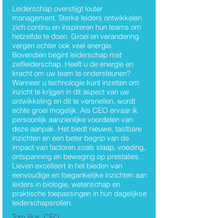
Thema's
Leiderschap overstijgt louter
management. Sterke leiders ontwikkelen
Lieven Van Linden
zich continu en inspireren hun teams om
hetzelfde te doen. Groei en verandering
vergen echter ook veel energie.
Bovendien begint leiderschap met
zelfleiderschap. Heeft u de energie en
kracht om uw team te ondersteunen?
Wanneer u technologie kunt inzetten om
inzicht te krijgen in dit aspect van uw
ontwikkeling en dit te versnellen, wordt
echte groei mogelijk. Als CEO ervaar ik
persoonlijk aanzienlijke voordelen van
deze aanpak. Het biedt nieuwe, tastbare
inzichten en een beter begrip van de
impact van factoren zoals slaap, voeding,
ontspanning en beweging op prestaties.
Lieven excelleert in het bieden van
eenvoudige en toegankelijke inzichten aan
leiders in biologie, wetenschap en
praktische toepassingen in hun dagelijkse
leiderschapsrollen.
Tom Bos, CEO