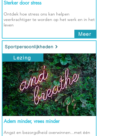
Sterker door stress
Ontdek hoe stress ons kan helpen
veerkrachtiger te worden op het werk en in het
leven
Meer
Sportpersoonlijkheden
Lezing
Adem minder, vrees minder
Angst en bezorgdheid overwinnen...met één