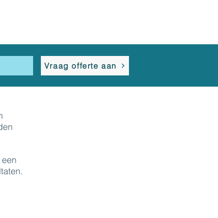
s
Vraag offerte aan
n
rden
r een
taten.