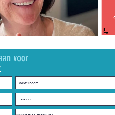
aan voor
z