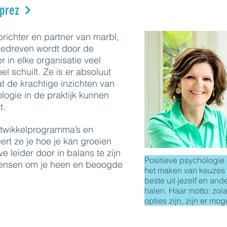
prez
richter en partner van marbl,
 gedreven wordt door de
r in elke organisatie veel
el schuilt. Ze is er absoluut
t de krachtige inzichten van
logie in de praktijk kunnen
t.
ntwikkelprogramma’s en
ert ze je hoe je kan groeien
e leider door in balans te zijn
Positieve psychologie h
mensen om je heen en beoogde
het maken van keuzes
beste uit jezelf en and
halen. Haar motto: zol
opties zijn, zijn er mo