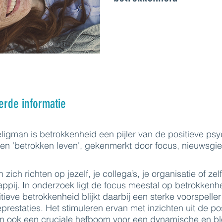
erde informatie
ligman is betrokkenheid een pijler van de positieve ps
 een 'betrokken leven', gekenmerkt door focus, nieuwsgie
zich richten op jezelf, je collega’s, je organisatie of zel
pij. In onderzoek ligt de focus meestal op betrokkenh
tieve betrokkenheid blijkt daarbij een sterke voorspelle
prestaties. Het stimuleren ervan met inzichten uit de po
an ook een cruciale hefboom voor een dynamische en b