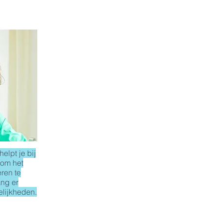
elpt je bij
 om het
eren te
ang er
gelijkheden.