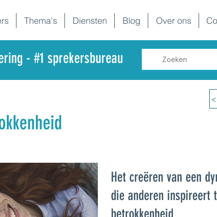
rs
Thema's
Diensten
Blog
Over ons
Co
dering - #1 sprekersbureau
<
rokkenheid
Het creëren van een d
die anderen inspireert t
betrokkenheid