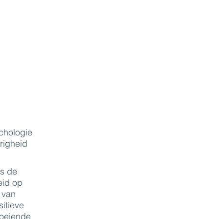
ychologie
righeid
fs de
eid op
r van
sitieve
loeiende