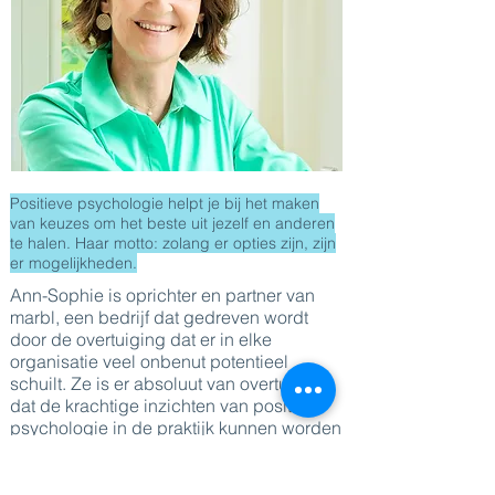
Positieve psychologie helpt je bij het maken
van keuzes om het beste uit jezelf en anderen
te halen. Haar motto: zolang er opties zijn, zijn
er mogelijkheden.
Ann-Sophie is oprichter en partner van
marbl, een bedrijf dat gedreven wordt
door de overtuiging dat er in elke
organisatie veel onbenut potentieel
schuilt. Ze is er absoluut van overtuigd
dat de krachtige inzichten van positieve
psychologie in de praktijk kunnen worden
gebracht.