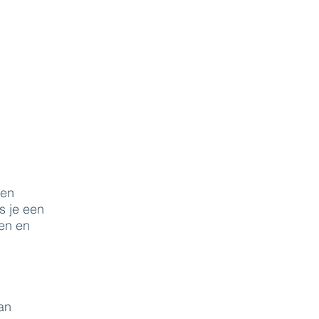
een
s je een
den en
an