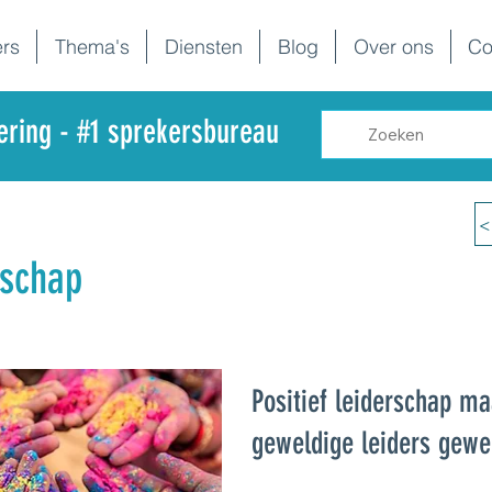
rs
Thema's
Diensten
Blog
Over ons
Co
dering - #1 sprekersbureau
<
rschap
Positief leiderschap ma
geweldige leiders gewe