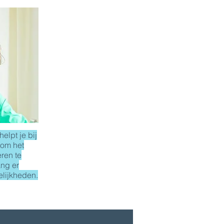
elpt je bij
 om het
eren te
ang er
gelijkheden.