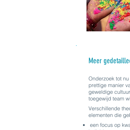
Meer gedetaille
Onderzoek tot nu t
prettige manier v
geweldige cultuur
toegewijd team wi
Verschillende the
elementen die geb
een focus op kwal