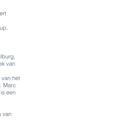
ert
up,
lburg,
iek van
 van het
r. Marc
 is een
n van