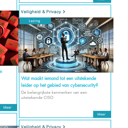
Veiligheid & Privacy
Lezing
n
Wat maakt iemand tot een uitstekende
leider op het gebied van cybersecurity?
De belangrijkste kenmerken van een
uitstekende CISO
Meer
Meer
Veiligheid & Privacy