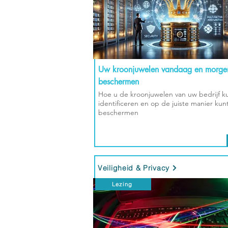
Uw kroonjuwelen vandaag en morge
beschermen
Hoe u de kroonjuwelen van uw bedrijf k
identificeren en op de juiste manier kun
beschermen
Veiligheid & Privacy
Lezing