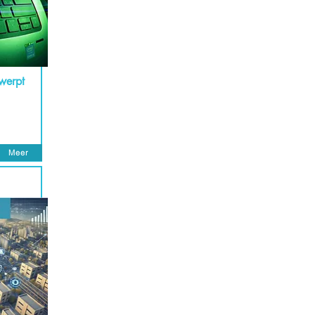
twerpt
Meer