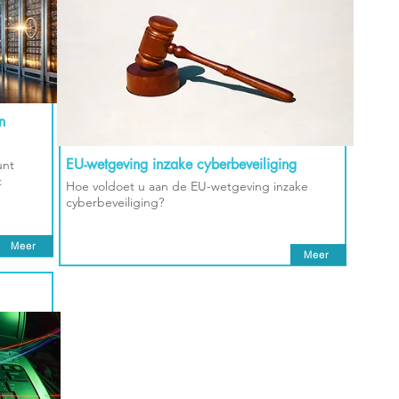
n
EU-wetgeving inzake cyberbeveiliging
unt
t
Hoe voldoet u aan de EU-wetgeving inzake
cyberbeveiliging?
Meer
Meer