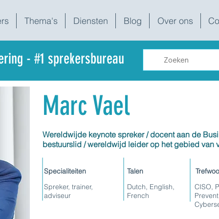
rs
Thema's
Diensten
Blog
Over ons
Co
dering - #1 sprekersbureau
Marc Vael
Wereldwijde keynote spreker / docent aan de Busi
bestuurslid / wereldwijd leider op het gebied van v
Specialiteiten
Talen
Trefwo
Spreker, trainer,
Dutch, English,
CISO, P
adviseur
French
Prevent
Cyberse