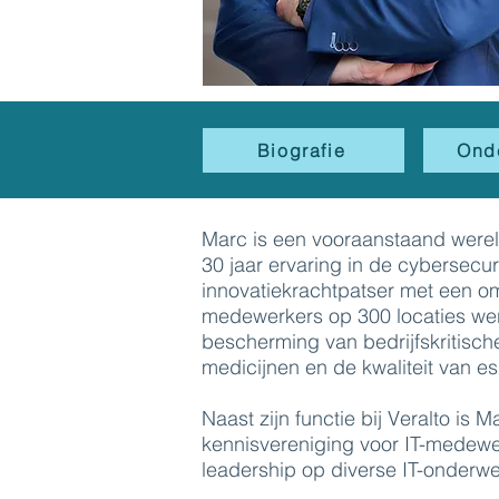
Biografie
Ond
Marc is een vooraanstaand werel
30 jaar ervaring in de cybersecur
innovatiekrachtpatser met een om
medewerkers op 300 locaties wer
bescherming van bedrijfskritische
medicijnen en de kwaliteit van e
Naast zijn functie bij Veralto is 
kennisvereniging voor IT-medewerk
leadership op diverse IT-onderw