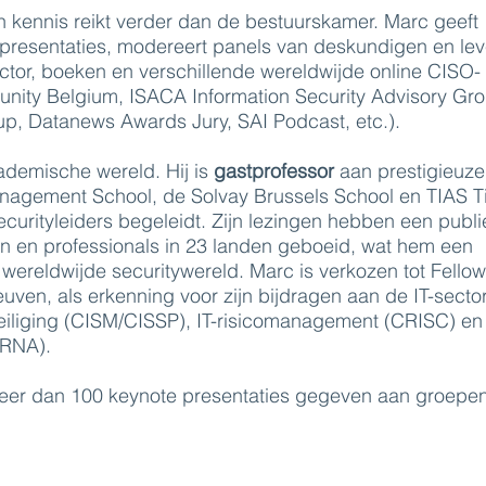
jn kennis reikt verder dan de bestuurskamer. Marc geeft
-presentaties, modereert panels van deskundigen en lev
ctor, boeken en verschillende wereldwijde online CISO-
ty Belgium, ISACA Information Security Advisory Gro
, Datanews Awards Jury, SAI Podcast, etc.).
cademische wereld. Hij is
gastprofessor
aan prestigieuze
anagement School, de Solvay Brussels School en TIAS Ti
ecurityleiders begeleidt. Zijn lezingen hebben een publ
 en professionals in 23 landen geboeid, wat hem een
ereldwijde securitywereld. Marc is verkozen tot Fellow
en, als erkenning voor zijn bijdragen aan de IT-secto
eveiliging (CISM/CISSP), IT-risicomanagement (CRISC) en
ERNA).
meer dan 100 keynote presentaties gegeven aan groepe