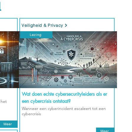
l
Veiligheid & Privacy
Lezing
Wat doen echte cybersecurityleiders als er
een cybercrisis ontstaat?
 het
Wanneer een cyberincident escaleert tot een
cybercrisis
Meer
Meer