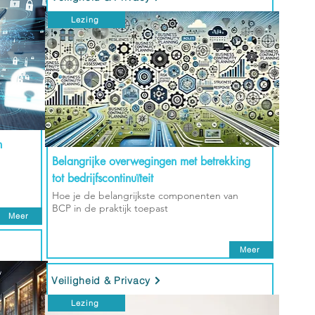
Lezing
n
Belangrijke overwegingen met betrekking
tot bedrijfscontinuïteit
Hoe je de belangrijkste componenten van
BCP in de praktijk toepast
Meer
Meer
Veiligheid & Privacy
Lezing