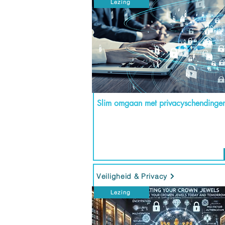
Lezing
Slim omgaan met privacyschendinge
Veiligheid & Privacy
Lezing