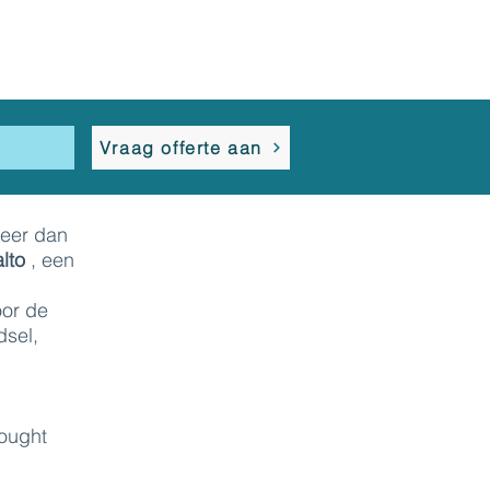
s
Vraag offerte aan
meer dan
lto
, een
oor de
dsel,
hought