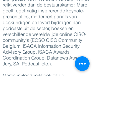
reikt verder dan de bestuurskamer. Marc
geeft regelmatig inspirerende keynote-
presentaties, modereert panels van
deskundigen en levert bijdragen aan
podcasts uit de sector, boeken en
verschillende wereldwijde online CISO-
community's (ECSO CISO Community
Belgium, ISACA Information Security
Advisory Group, ISACA Awards
Coordination Group, Datanews Awards
Jury, SAI Podcast, etc.).
Marcs invloed reikt ook tot de
academische wereld. Hij is
gastprofessor
aan prestigieuze instellingen zoals de
Antwerp Management School, de Solvay
Brussels School en TIAS Tilburg, waar hij
de volgende generatie securityleiders
begeleidt. Zijn lezingen hebben een
publiek van meer dan 16.000
leidinggevenden en professionals in 23
landen geboeid, wat hem een