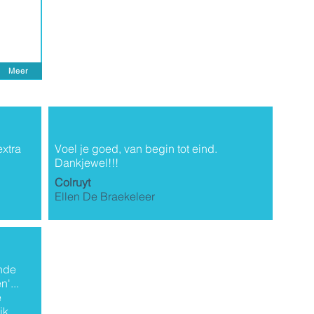
Meer
extra
Voel je goed, van begin tot eind.
Dankjewel!!!
Colruyt
Ellen De Braekeleer
ende
'...
e
jk