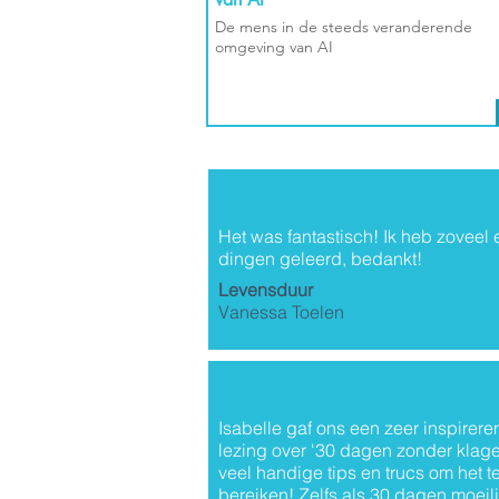
De mens in de steeds veranderende
omgeving van AI
Het was fantastisch! Ik heb zoveel 
dingen geleerd, bedankt!
Levensduur
Vanessa Toelen
Isabelle gaf ons een zeer inspirer
lezing over '30 dagen zonder klagen
veel handige tips en trucs om het t
bereiken! Zelfs als 30 dagen moeili