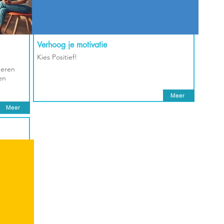
Verhoog je motivatie
Kies Positief!
meren
en
Meer
Meer