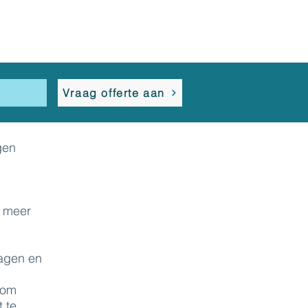
s
Vraag offerte aan
gen
n meer
lagen en
 om
 te