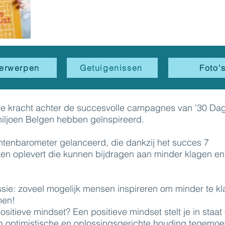
erwerpen
Getuigenissen
Foto'
nde kracht achter de succesvolle campagnes van '30 Da
iljoen Belgen hebben geïnspireerd.
chtenbarometer gelanceerd, die dankzij het succes 7
hten oplevert die kunnen bijdragen aan minder klagen e
ssie: zoveel mogelijk mensen inspireren om minder te k
men!
sitieve mindset? Een positieve mindset stelt je in staat
n optimistische en oplossingsgerichte houding tegemoet