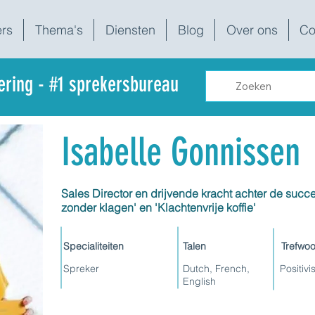
rs
Thema's
Diensten
Blog
Over ons
Co
dering - #1 sprekersbureau
Isabelle Gonnissen
Sales Director en drijvende kracht achter de su
zonder klagen' en 'Klachtenvrije koffie'
Specialiteiten
Talen
Trefwo
Spreker
Dutch, French,
Positivi
English