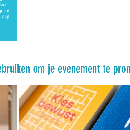
lke
groot
blijf
gebruiken om je evenement te pro