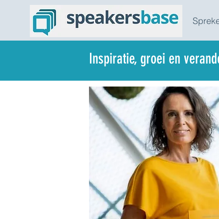
Spreke
Inspiratie, groei en veran