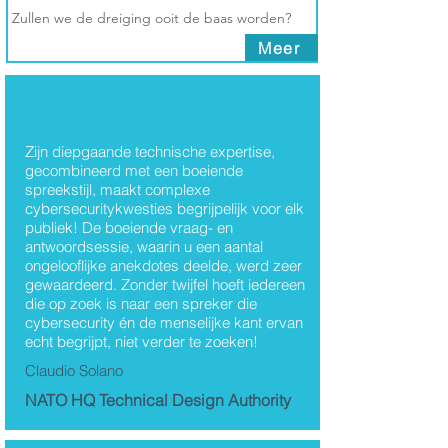
Zullen we de dreiging ooit de baas worden?
Meer
Thema's
Zijn diepgaande technische expertise,
gecombineerd met een boeiende
Eddy Willems
spreekstijl, maakt complexe
cybersecuritykwesties begrijpelijk voor elk
publiek! De boeiende vraag- en
antwoordsessie, waarin u een aantal
ongelooflijke anekdotes deelde, werd zeer
gewaardeerd. Zonder twijfel hoeft iedereen
die op zoek is naar een spreker die
cybersecurity én de menselijke kant ervan
echt begrijpt, niet verder te zoeken!
Claudio Solano
NATO HQ Technical Design Authority