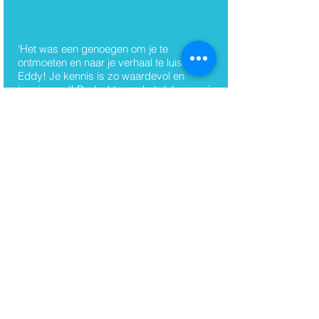
'Het was een genoegen om je te
ontmoeten en naar je verhaal te luisteren,
Eddy! Je kennis is zo waardevol en
inspirerend! Bedankt voor het delen van je
inzichten!'
Joyce van de Vorstenbosch
Signify
Eddy heeft de zeldzame gave om een
zeer technisch probleem en de oplossing
ervan uit te leggen in een taal die iedereen
begrijpt, zonder dat dit ten koste gaat van
de juistheid van de feiten.
Richard Zwienenberg, lid van het
Uitvoerend Comité