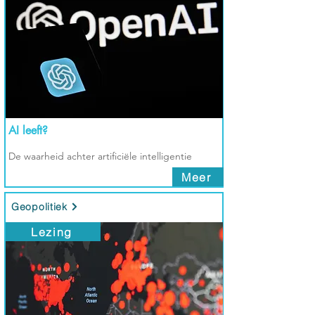
AI leeft?
De waarheid achter artificiële intelligentie
Meer
Geopolitiek
Lezing