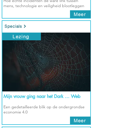
Hoe echte incidenten de ware link tussen
mens, technologie en veiligheid blootleggen
Meer
Specials
Lezing
Mijn vrouw ging naar het Dark … Web
Een gedetailleerde blik op de ondergrondse
economie 4.0
Meer