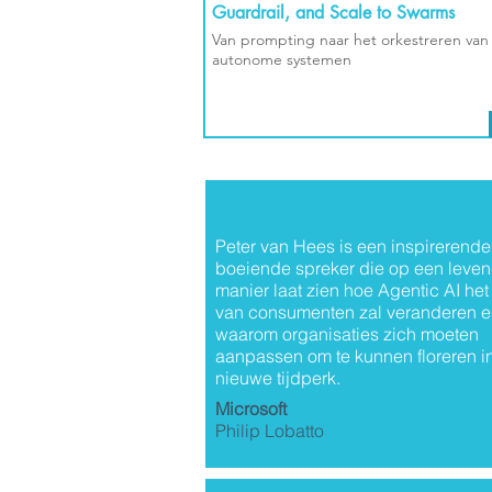
Guardrail, and Scale to Swarms
Van prompting naar het orkestreren van
autonome systemen
Peter van Hees is een inspirerende
boeiende spreker die op een leve
manier laat zien hoe Agentic AI het
van consumenten zal veranderen 
waarom organisaties zich moeten
aanpassen om te kunnen floreren in
nieuwe tijdperk.
Microsoft
Philip Lobatto