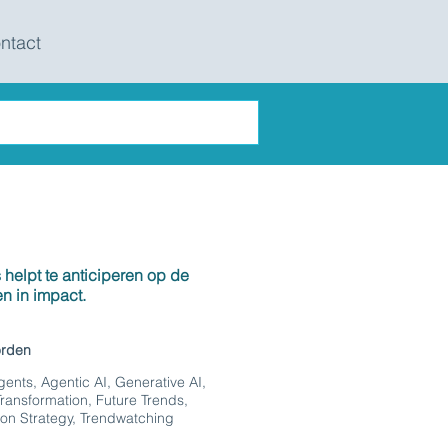
ntact
 helpt te anticiperen op de
n in impact.
orden
gents, Agentic AI, Generative AI,
 Transformation, Future Trends,
ion Strategy, Trendwatching