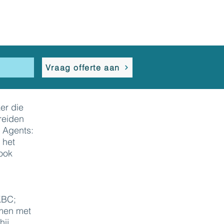
s
Vraag offerte aan
er die
ereiden
I Agents:
 het
 ook
KBC;
amen met
hij