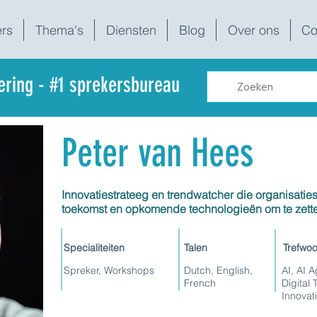
rs
Thema's
Diensten
Blog
Over ons
Co
dering - #1 sprekersbureau
Peter van Hees
Innovatiestrateeg en trendwatcher die organisaties
toekomst en opkomende technologieën om te zette
Specialiteiten
Talen
Trefwo
Spreker, Workshops
Dutch, English,
AI, AI A
French
Digital
Innovat