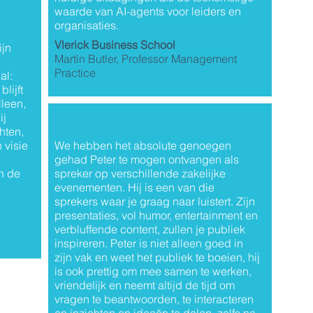
waarde van AI-agents voor leiders en
organisaties.
Vlerick Business School
ijn
Martin Butler, Professor Management
Practice
al:
lijft
lleen,
ij
chten,
 visie
We hebben het absolute genoegen
gehad Peter te mogen ontvangen als
an de
spreker op verschillende zakelijke
evenementen. Hij is een van die
sprekers waar je graag naar luistert. Zijn
presentaties, vol humor, entertainment en
verbluffende content, zullen je publiek
inspireren. Peter is niet alleen goed in
zijn vak en weet het publiek te boeien, hij
is ook prettig om mee samen te werken,
vriendelijk en neemt altijd de tijd om
vragen te beantwoorden, te interacteren