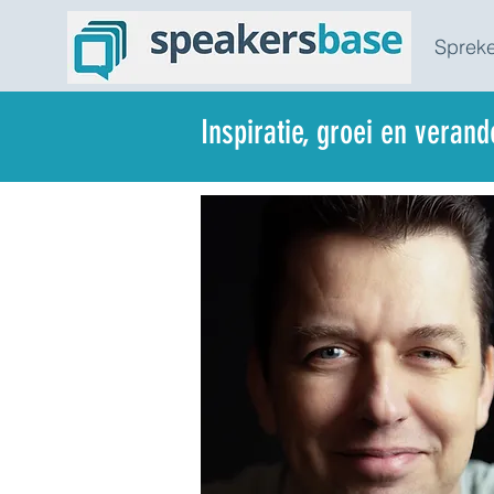
Spreke
Inspiratie, groei en veran