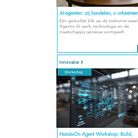
AI-agenten: zij handelen, u orkestreer
Een gedurfde blik op de toekomst waar
Agentic AI werk, technologie en de
maatschappij opnieuw vormgeeft.
Innovatie
Workshop
Hands-On Agent Workshop: Build,