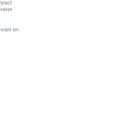
mpact
preker
voelt en