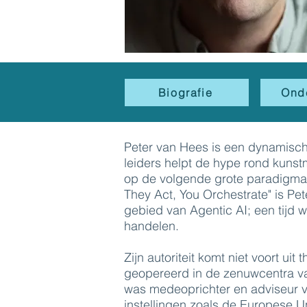
Biografie
Ond
Peter van Hees is een dynamisch
leiders helpt de hype rond kunstm
op de volgende grote paradigmave
They Act, You Orchestrate" is P
gebied van Agentic AI; een tijd w
handelen.
Zijn autoriteit komt niet voort uit 
geopereerd in de zenuwcentra v
was medeoprichter en adviseur v
instellingen zoals de Europese U