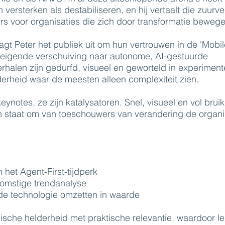
versterken als destabiliseren, en hij vertaalt die zuurv
s voor organisaties die zich door transformatie bewege
gt Peter het publiek uit om hun vertrouwen in de 'Mobile
reigende verschuiving naar autonome, AI-gestuurde
halen zijn gedurfd, visueel en geworteld in experiment
erheid waar de meesten alleen complexiteit zien.
eynotes, ze zijn katalysatoren. Snel, visueel en vol brui
k in staat om van toeschouwers van verandering de organ
het Agent-First-tijdperk
omstige trendanalyse
e technologie omzetten in waarde
ische helderheid met praktische relevantie, waardoor le