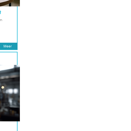
t
in
Meer