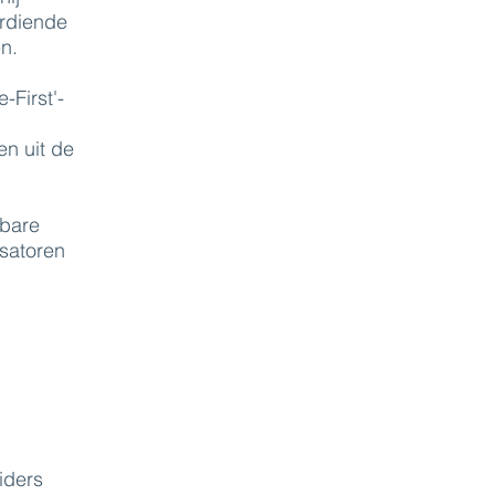
erdiende
n.
-First'-
en uit de
kbare
isatoren
iders