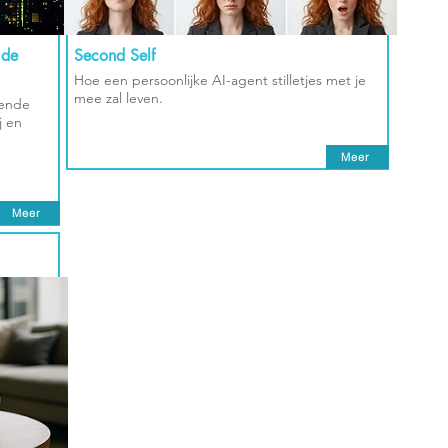
 de
Second Self
Hoe een persoonlijke AI-agent stilletjes met je
mee zal leven.
mende
j en
Meer
Meer