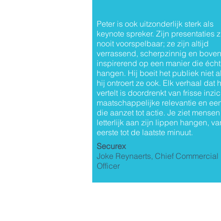
Peter is ook uitzonderlijk sterk als
keynote spreker. Zijn presentaties z
nooit voorspelbaar; ze zijn altijd
verrassend, scherpzinnig en boven
inspirerend op een manier die écht b
hangen. Hij boeit het publiek niet a
hij ontroert ze ook. Elk verhaal dat h
vertelt is doordrenkt van frisse inzi
maatschappelijke relevantie en een
die aanzet tot actie. Je ziet mensen
letterlijk aan zijn lippen hangen, v
eerste tot de laatste minuut.
Securex
Joke Reynaerts, Chief Commercial
Officer