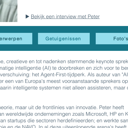
▶️️
Bekijk een interview met Peter
erwerpen
Getuigenissen
Foto'
e, creatieve en tot nadenken stemmende keynote sprek
atige intelligentie (AI) te doorbreken en zich voor te b
rschuiving: het Agent-First-tijdperk. Als auteur van "A
eter een van Europa's meest vooraanstaande sprekers op
aarin intelligente systemen niet alleen assisteren, maar
theorie, maar uit de frontlinies van innovatie. Peter heeft
an wereldwijde ondernemingen zoals Microsoft, HP en 
an startups die sectoren herdefinieerden; en werkte s
nie en de NAVO. In al deze uiteenlopende arena's heeft 