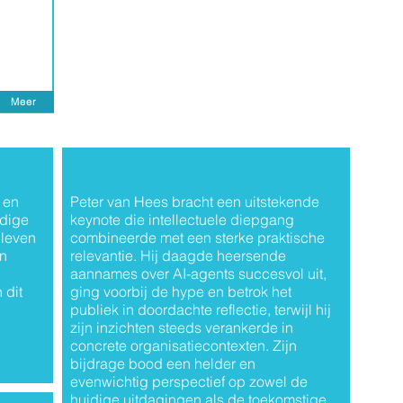
Meer
 en
Peter van Hees bracht een uitstekende
ndige
keynote die intellectuele diepgang
 leven
combineerde met een sterke praktische
en
relevantie. Hij daagde heersende
aannames over AI-agents succesvol uit,
 dit
ging voorbij de hype en betrok het
publiek in doordachte reflectie, terwijl hij
zijn inzichten steeds verankerde in
concrete organisatiecontexten. Zijn
bijdrage bood een helder en
evenwichtig perspectief op zowel de
huidige uitdagingen als de toekomstige