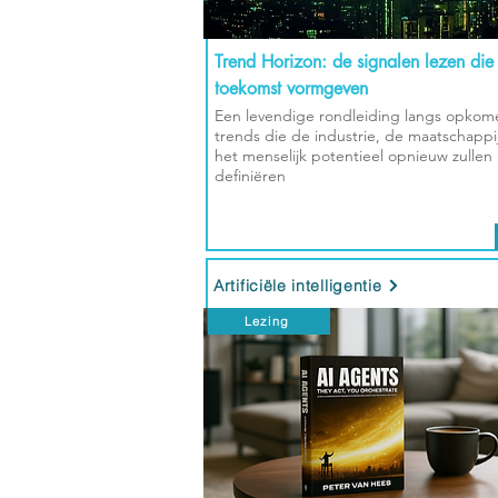
Trend Horizon: de signalen lezen die
toekomst vormgeven
Een levendige rondleiding langs opko
trends die de industrie, de maatschappi
het menselijk potentieel opnieuw zullen
definiëren
Artificiële intelligentie
Lezing