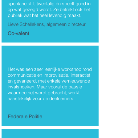
spontane stijl, tweetalig én speelt goed in
Charlotte De Metsenaere
op wat gezegd wordt. Ze betrekt ook het
publiek wat het heel levendig maakt.
Lieve Schellekens, algemeen directeur
Co-valent
Het was een zeer leerrijke workshop rond
communicatie en improvisatie. Interactief
en gevarieerd, met enkele vernieuwende
invalshoeken. Maar vooral de passie
waarmee het wordt gebracht, werkt
aanstekelijk voor de deelnemers.
Federale Politie