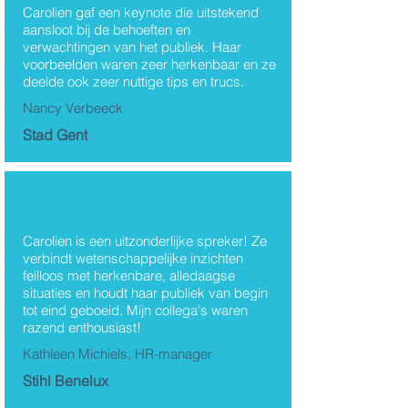
Thema's
Carolien gaf een keynote die uitstekend
aansloot bij de behoeften en
Carolien Van Den Bosch
verwachtingen van het publiek. Haar
voorbeelden waren zeer herkenbaar en ze
deelde ook zeer nuttige tips en trucs.
Nancy Verbeeck
Stad Gent
Carolien is een uitzonderlijke spreker! Ze
verbindt wetenschappelijke inzichten
feilloos met herkenbare, alledaagse
situaties en houdt haar publiek van begin
tot eind geboeid. Mijn collega's waren
razend enthousiast!
Kathleen Michiels, HR-manager
Stihl Benelux