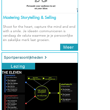
Mastering Storytelling & Selling
Shoot for the heart, capture the mind and end
with a smile. Je ideeën communiceren is
vandaag de valuta waarmee je je persoonlijke
én zakelijke merk laat groeien.
Meer
Sportpersoonlijkheden
Lezing