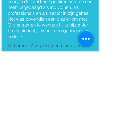
energie de zaal heeft gestimuleerd en ons
heeft uitgedaagd als individuen, als
professionals en als sector in zijn geheel.
Het was bovendien een plezier om met
Olivier samen te werken: hij is bijzonder
professioneel, flexibel, georganiseerd en
hoffelijk.
Mohamed Mezghani, secretaris-generaal
UITP
De Visual Senseformers hebben ons team
geïnspireerd en energie gegeven om een
toekomst te bouwen op onze stevige
fundamenten, met behoud van ons
menselijke DNA.
Lise Torfs, CEO
Torfs