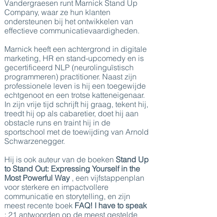
Vandergraesen runt Marnick Stand Up
Company, waar ze hun klanten
ondersteunen bij het ontwikkelen van
effectieve communicatievaardigheden.
Marnick heeft een achtergrond in digitale
marketing, HR en stand-upcomedy en is
gecertificeerd NLP (neurolinguïstisch
programmeren) practitioner. Naast zijn
professionele leven is hij een toegewijde
echtgenoot en een trotse katteneigenaar.
In zijn vrije tijd schrijft hij graag, tekent hij,
treedt hij op als cabaretier, doet hij aan
obstacle runs en traint hij in de
sportschool met de toewijding van Arnold
Schwarzenegger.
Hij is ook auteur van de boeken
Stand Up
to Stand Out: Expressing Yourself in the
Most Powerful Way
, een vijfstappenplan
voor sterkere en impactvollere
communicatie en storytelling, en zijn
meest recente boek
FAQ! I have to speak
: 21 antwoorden op de meest gestelde