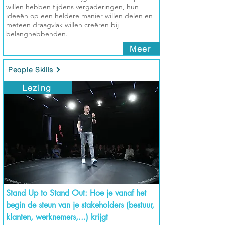
willen hebben tijdens vergaderingen, hun
ideeën op een heldere manier willen delen en
meteen draagvlak willen creëren bij
belanghebbenden.
Meer
People Skills
Lezing
Stand Up to Stand Out: Hoe je vanaf het
begin de steun van je stakeholders (bestuur,
klanten, werknemers,...) krijgt