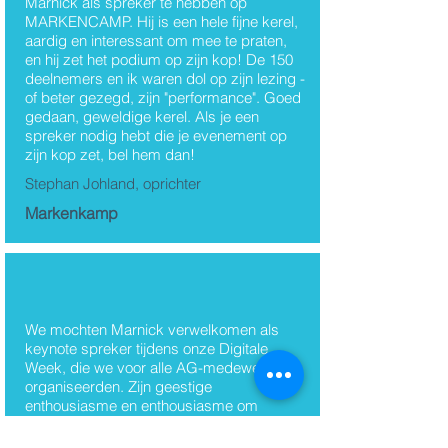
Marnick als spreker te hebben op
MARKENCAMP. Hij is een hele fijne kerel,
aardig en interessant om mee te praten,
en hij zet het podium op zijn kop! De 150
deelnemers en ik waren dol op zijn lezing -
of beter gezegd, zijn "performance". Goed
gedaan, geweldige kerel. Als je een
spreker nodig hebt die je evenement op
zijn kop zet, bel hem dan!
Stephan Johland, oprichter
Markenkamp
We mochten Marnick verwelkomen als
keynote spreker tijdens onze Digitale
Week, die we voor alle AG-medewerkers
organiseerden. Zijn geestige
enthousiasme en enthousiasme om
inzichten te delen over de impact van
connectiviteit op onze manier van werken