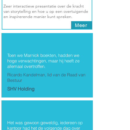
Zeer interactieve presentatie over de kracht
van storytelling en hoe u op een overtuigende
en inspirerende manier kunt spreken.
Meer
Thema's
Toen we Marnick boekten, hadden we
hoge verwachtingen, maar hij heeft ze
Marnick Vandebroek
allemaal overtroffen.
Ricardo Kandelman, lid van de Raad van
Bestuur
SHV Holding
Het was gewoon geweldig, iedereen op
kantoor had het de volgende dag over