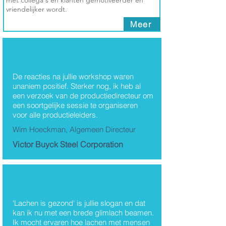
met collega's en klanten gemotiveerder en
vriendelijker wordt.
Meer
Thema's
De reacties na jullie workshop waren
unaniem positief. Sterker nog, ik heb al
Luc Van Imschoot
een verzoek van de productiedirecteur om
een soortgelijke sessie te organiseren
voor alle productieleiders.
Wim Hoeckman, Algemeen Directeur
Victor Buyck Steel Corporation
'Lachen is gezond' is jullie slogan en dat
kan ik nu met een brede glimlach beamen.
Ik mocht ervaren hoe lachen met mensen