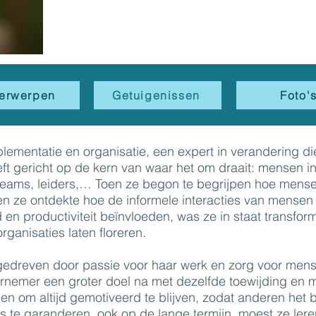
erwerpen
Getuigenissen
Foto'
plementatie en organisatie, een expert in verandering di
ft gericht op de kern van waar het om draait: mensen i
 teams, leiders,… Toen ze begon te begrijpen hoe mens
n ze ontdekte hoe de informele interacties van mensen
en productiviteit beïnvloeden, was ze in staat transform
ganisaties laten floreren.
 gedreven door passie voor haar werk en zorg voor men
rnemer een groter doel na met dezelfde toewijding en m
n om altijd gemotiveerd te blijven, zodat anderen het b
s te garanderen, ook op de lange termijn, moest ze ler