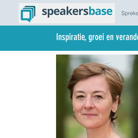
Spreke
Inspiratie, groei en veran