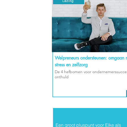
Lezing
Welpreneurs ondersteunen: omgaan 
stress en zelfzorg
De 4 hefbomen voor ondernemerssucce
onthuld
Een groot pluspunt voor Elke als