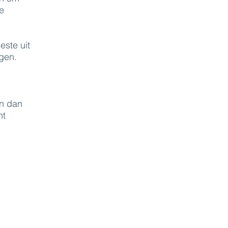
e
este uit
ngen.
an dan
nt