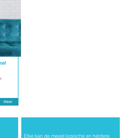
met
s
Meer
Elke kan de meest logische en heldere