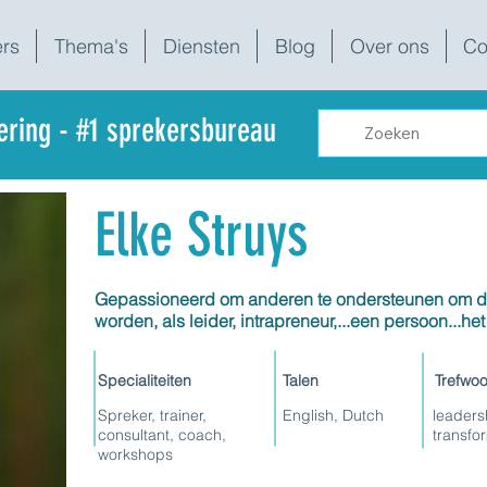
rs
Thema's
Diensten
Blog
Over ons
Co
dering - #1 sprekersbureau
Elke Struys
Gepassioneerd om anderen te ondersteunen om de 
worden, als leider, intrapreneur,...een persoon...he
Specialiteiten
Talen
Trefwo
Spreker, trainer,
English, Dutch
leaders
consultant, coach,
transfor
workshops