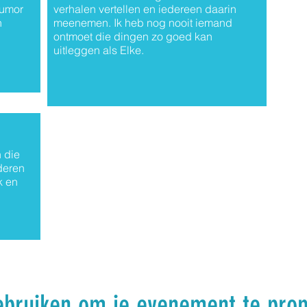
humor
verhalen vertellen en iedereen daarin
n
meenemen. Ik heb nog nooit iemand
ontmoet die dingen zo goed kan
uitleggen als Elke.
 die
nderen
k en
gebruiken om je evenement te pro