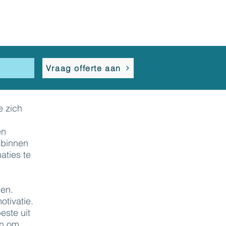
s
Vraag offerte aan
e zich
n
en
 binnen
aties te
sen.
otivatie.
este uit
en om