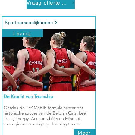
Vraag offerte aan
Sportpersoonlijkheden
Lezing
De Kracht van Teamship
Ontdek de TEAMSHIP-formule achter het
historische succes van de Belgian Cats. Leer
Trust, Energy, Accountability en Mindset-
strategieën voor high performing teams.
Meer