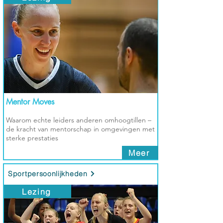
Mentor Moves
Waarom echte leiders anderen omhoogtillen –
de kracht van mentorschap in omgevingen met
sterke prestaties
Meer
Sportpersoonlijkheden
Lezing