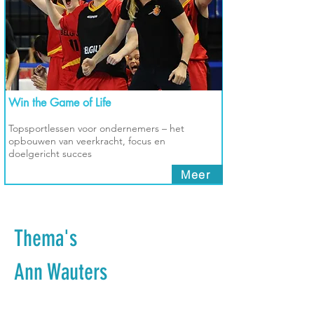
Win the Game of Life
Topsportlessen voor ondernemers – het
opbouwen van veerkracht, focus en
doelgericht succes
Meer
Thema's
Ann Wauters