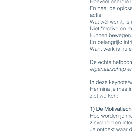
Hoeveel energie l
En nee: de oploss
actie.
Wat wél werkt, is 
Niet “motiveren m
kunnen bewegen
En belangrijk: int
Want werk is nu ee
De echte hefboom
eigenaarschap en
In deze keynote/w
Hermina je mee in
ziet werken:
1) De Motivatiec
Hoe worden je me
zinvolheid en int
Je ontdekt waar d