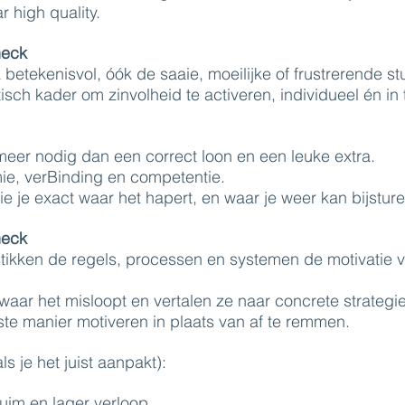
r high quality.
heck
betekenisvol, óók de saaie, moeilijke of frustrerende s
tisch kader om zinvolheid te activeren, individueel én in
er nodig dan een correct loon en een leuke extra.
ie, verBinding en competentie.
e je exact waar het hapert, en waar je weer kan bijsture
heck
stikken de regels, processen en systemen de motivatie v
ar het misloopt en vertalen ze naar concrete strategi
te manier motiveren in plaats van af te remmen.
ls je het juist aanpakt):
uim en lager verloop