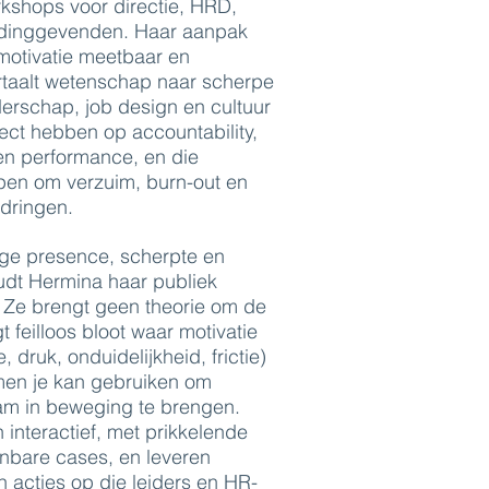
rkshops voor directie, HRD,
idinggevenden. Haar aanpak
 motivatie meetbaar en
rtaalt wetenschap naar scherpe
derschap, job design en cultuur
fect hebben op accountability,
n performance, en die
lpen om verzuim, burn-out en
 dringen.
ige presence, scherpte en
oudt Hermina haar publiek
. Ze brengt geen theorie om de
t feilloos bloot waar motivatie
, druk, onduidelijkheid, frictie)
men je kan gebruiken om
m in beweging te brengen.
n interactief, met prikkelende
nbare cases, en leveren
n acties op die leiders en HR-