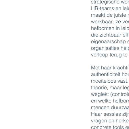
strategische wo
HR-teams en le
maakt de juiste
werkbaar: ze ve
hefbomen in lei
die zichtbaar ef
eigenaarschap e
organisaties he
verloop terug te
Met haar kracht
authenticiteit h
moeiteloos vast
theorie, maar leg
weglekt (controle
en welke hefbo
mensen duurzaa
Haar sessies zij
vragen en herke
concrete tools e