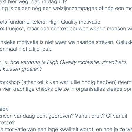
ekt hier weg, dag in dag uit?
ing is zelden nóg een welzijnscampagne of nóg een mot
iets fundamentelers: High Quality motivatie.
et trucjes”, maar een context bouwen waarin mensen wi
.
rinsieke motivatie is niet waar we naartoe streven. Geluk
nmaal niet altijd leuk.
 is:
hoe verhoog je High Quality motivatie: zinvolheid,
 kunnen groeien?
orkshop (afhankelijk van wat jullie nodig hebben) neem
 vier krachtige checks die ze in organisaties steeds op
heck
nsen vandaag écht gedreven? Vanuit druk? Of vanuit
eresse?
e motivatie van een lage kwaliteit wordt, en hoe je ze w