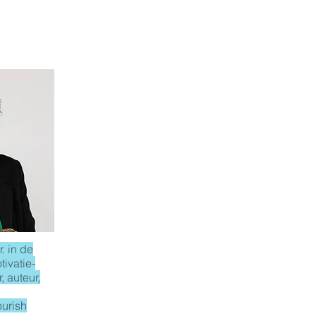
. in de
tivatie-
, auteur,
ourish