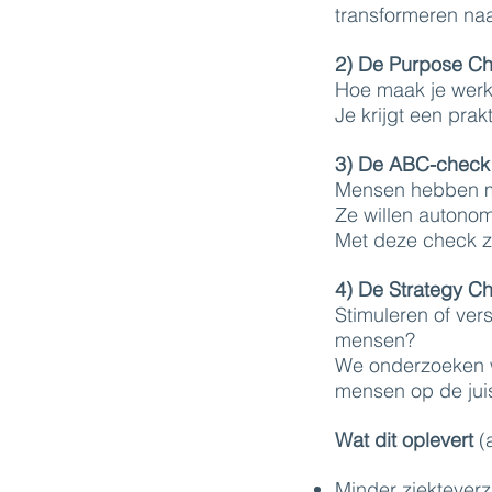
transformeren naa
2) De Purpose C
Hoe maak je werk 
Je krijgt een prak
3) De ABC-check
Mensen hebben me
Ze willen autonom
Met deze check zi
4) De Strategy C
Stimuleren of ver
mensen?
We onderzoeken wa
mensen op de juis
Wat dit oplevert
(a
Minder ziekteverz