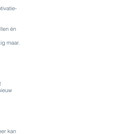
ivatie-
llen én
kig maar.
t
nieuw
eer kan