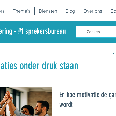
rs
Thema's
Diensten
Blog
Over ons
Co
dering - #1 sprekersbureau
<
aties onder druk staan
En hoe motivatie de g
wordt