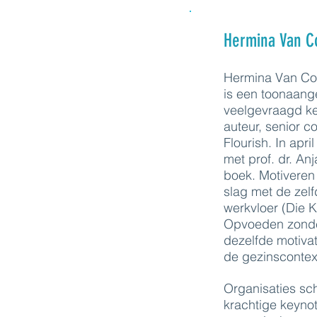
Hermina Van Co
Hermina Van Coil
is een toonaang
veelgevraagd ke
auteur, senior c
Flourish. In apr
met prof. dr. An
boek. Motiveren
slag met de zelf
werkvloer (Die 
Opvoeden zonder
dezelfde motiva
de gezinscontex
Organisaties sc
krachtige keynot