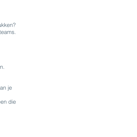
tukken?
 teams.
n.
an je
een die