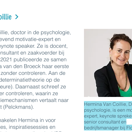
illie
lie, doctor in de psychologie,
evend motivatie-expert en
ynote speaker. Ze is docent,
onsultant en zaakvoerder bij
il 2021 publiceerde ze samen
ja van den Broeck haar eerste
 zonder controleren. Aan de
determinatietheorie op de
Keure). Daarnaast schreef ze
 controleren, waarin ze
tiemechanismen vertaalt naar
Hermina Van Coillie, Dr
t (Pelckmans).
psychologie, is een mo
expert, keynote spreker
hakelen Hermina in voor
senior consultant en
es, inspiratiesessies en
bedrijfsmanager bij Fl