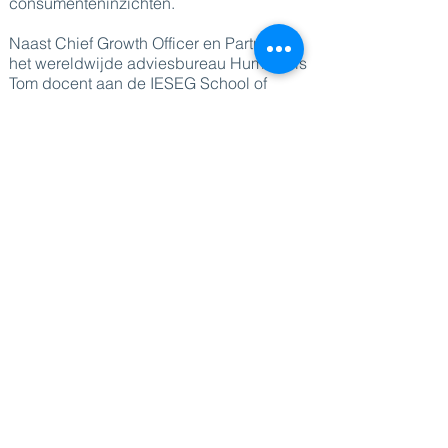
consumenteninzichten.
Naast Chief Growth Officer en Partner bij
het wereldwijde adviesbureau Human8 is
Tom docent aan de IESEG School of
Management in Parijs. Hij is medeauteur
van 'The Consumer Consulting Board' en
publiceerde meer dan 80 artikelen in
wetenschappelijke tijdschriften en
business magazines.
Tom werd voor zijn werk veelvuldig
onderscheiden, onder meer door de
American Marketing Association, de CMO
Council Asia en ESOMAR.
DIRECT NAAR
Sprekers
Thema's
Diensten