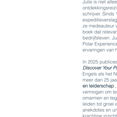
Julie is niet all
ontdekkingsreizi
schrijver. Sinds
expeditieversla
ze medeauteur v
boek dat relevant
bedrijfsleven. J
Polar Experience
ervaringen van h
In 2025 publice
Discover Your Pi
Engels als het 
meer dan 25 jaa
en leiderschap
,
vermogen om te 
omarmen en tegel
leiden tot groei
anekdotes en un
krachtige inzich