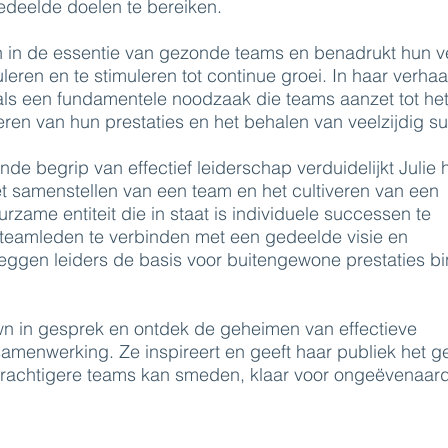
deelde doelen te bereiken.
ich in de essentie van gezonde teams en benadrukt hun
leren en te stimuleren tot continue groei. In haar verha
als een fundamentele noodzaak die teams aanzet tot he
eren van hun prestaties en het behalen van veelzijdig s
de begrip van effectief leiderschap verduidelijkt Julie 
et samenstellen van een team en het cultiveren van een
rzame entiteit die in staat is individuele successen te
 teamleden te verbinden met een gedeelde visie en
leggen leiders de basis voor buitengewone prestaties b
wn in gesprek en ontdek de geheimen van effectieve
amenwerking. Ze inspireert en geeft haar publiek het g
rkrachtigere teams kan smeden, klaar voor ongeëvenaar