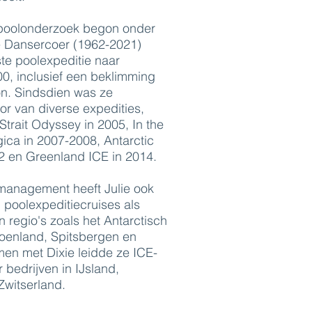
r poolonderzoek begon onder
ie Dansercoer (1962-2021)
ste poolexpeditie naar
00, inclusief een beklimming
n. Sindsdien was ze
or van diverse expedities,
Strait Odyssey in 2005, In the
ica in 2007-2008, Antarctic
2 en Greenland ICE in 2014.
management heeft Julie ook
 poolexpeditiecruises als
n regio's zoals het Antarctisch
roenland, Spitsbergen en
n met Dixie leidde ze ICE-
bedrijven in IJsland,
Zwitserland.