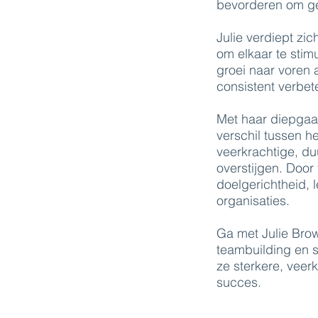
bevorderen om ge
Julie verdiept z
om elkaar te stimu
groei naar voren 
consistent verbet
Met haar diepgaan
verschil tussen h
veerkrachtige, duu
overstijgen. Door
doelgerichtheid, 
organisaties.
Ga met Julie Bro
teambuilding en s
ze sterkere, vee
succes.