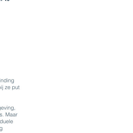
inding
ij ze put
geving,
es. Maar
iduele
ng