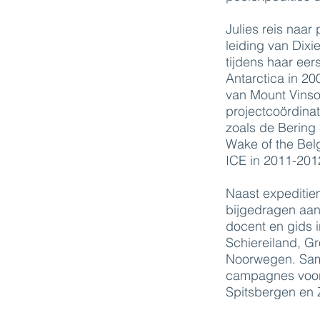
Julies reis naa
leiding van Dix
tijdens haar eer
Antarctica in 20
van Mount Vinso
projectcoördinat
zoals de Bering 
Wake of the Belg
ICE in 2011-201
Naast expeditie
bijgedragen aan
docent en gids i
Schiereiland, G
Noorwegen. Same
campagnes voor 
Spitsbergen en 