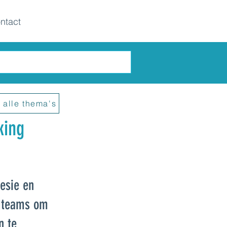
ntact
 alle thema's
king
esie en
n teams om
n te