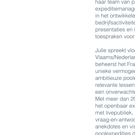
haar team van p
expeditiemanage
in het ontwikkel
bedrijfsactivite
presentaties en
toespraken voor
Julie spreekt vl
Vlaams/Nederlan
beheerst het Fra
unieke vermogen
ambitieuze poole
relevante lessen
een onverwachte
Met meer dan 20 
het openbaar exc
met livepubliek
vraag-en-antwoo
anekdotes en vis
poolexpedities d