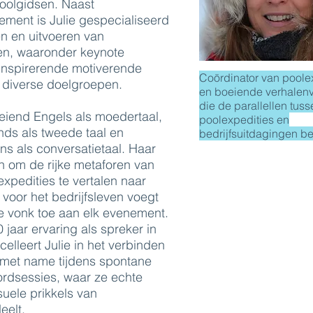
oolgidsen. Naast
ment is Julie gespecialiseerd
en en uitvoeren van
iten, waaronder keynote
 inspirerende motiverende
Coördinator van poole
 diverse doelgroepen.
en boeiende verhalenve
die de parallellen tuss
oeiend Engels als moedertaal,
poolexpedities en
ds als tweede taal en
bedrijfsuitdagingen be
ns als conversatietaal. Haar
 om de rijke metaforen van
xpedities te vertalen naar
 voor het bedrijfsleven voegt
 vonk toe aan elk evenement.
jaar ervaring als spreker in
elleert Julie in het verbinden
, met name tijdens spontane
rdsessies, waar ze echte
uele prikkels van
eelt.