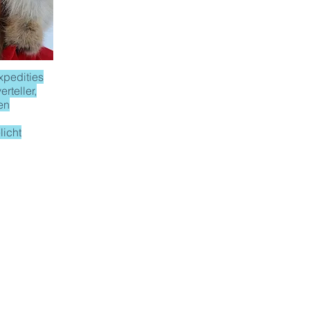
xpedities
rteller,
en
licht