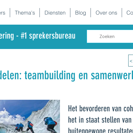
rs
Thema's
Diensten
Blog
Over ons
Co
dering - #1 sprekersbureau
<
delen: teambuilding en samenwer
Het bevorderen van coh
het in staat stellen va
buitengewone resultate