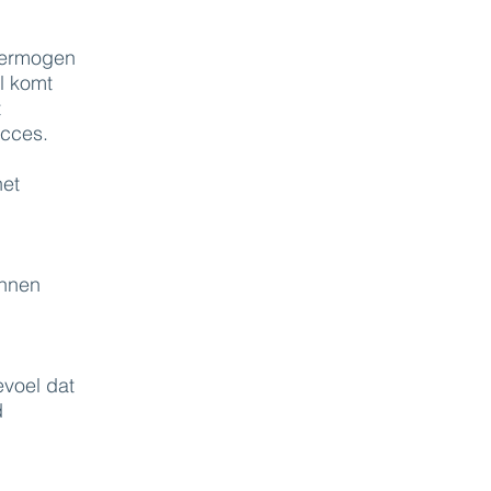
 vermogen
al komt
t
ucces.
het
innen
evoel dat
d