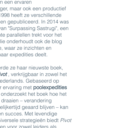
een een ervaren
ger, maar ook een productief
 1998 heeft ze verschillende
gen gepubliceerd. In 2014 was
an "Surpassing Sastrugi", een
e parallellen trekt voor het
ulie onderhoudt ook de blog
, waar ze inzichten en
aar expedities deelt.
erde ze haar nieuwste boek,
vot
, verkrijgbaar in zowel het
Nederlands. Gebaseerd op
r ervaring met
poolexpedities
 onderzoekt het boek hoe het
draaien – verandering
ijkertijd geaard blijven – kan
 en succes. Met levendige
iversele strategieën biedt
Pivot
ten voor zowel leiders als