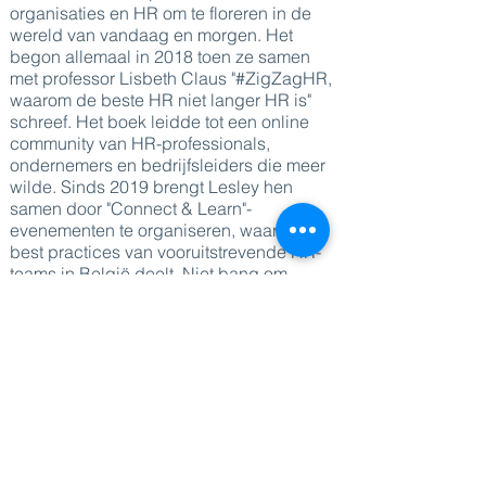
organisaties en HR om te floreren in de
wereld van vandaag en morgen. Het
begon allemaal in 2018 toen ze samen
met professor Lisbeth Claus "#ZigZagHR,
waarom de beste HR niet langer HR is"
schreef. Het boek leidde tot een online
community van HR-professionals,
ondernemers en bedrijfsleiders die meer
wilde. Sinds 2019 brengt Lesley hen
samen door "Connect & Learn"-
evenementen te organiseren, waar ze
best practices van vooruitstrevende HR-
teams in België deelt. Niet bang om
nieuwe initiatieven te nemen, lanceerde
Lesley een gloednieuw HR-magazine
"#ZigZagHR: Rethink | Reboot | Retool
HR".
DIRECT NAAR
Sprekers