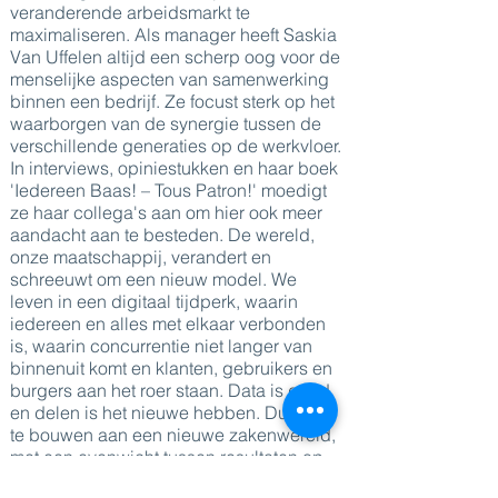
veranderende arbeidsmarkt te
maximaliseren. Als manager heeft Saskia
Van Uffelen altijd een scherp oog voor de
menselijke aspecten van samenwerking
binnen een bedrijf. Ze focust sterk op het
waarborgen van de synergie tussen de
verschillende generaties op de werkvloer.
In interviews, opiniestukken en haar boek
'Iedereen Baas! – Tous Patron!' moedigt
ze haar collega's aan om hier ook meer
aandacht aan te besteden. De wereld,
onze maatschappij, verandert en
schreeuwt om een nieuw model. We
leven in een digitaal tijdperk, waarin
iedereen en alles met elkaar verbonden
is, waarin concurrentie niet langer van
binnenuit komt en klanten, gebruikers en
burgers aan het roer staan. Data is goud
en delen is het nieuwe hebben. Durf mee
te bouwen aan een nieuwe zakenwereld,
met een evenwicht tussen resultaten op
korte en lange termijn. Maar durf net zo